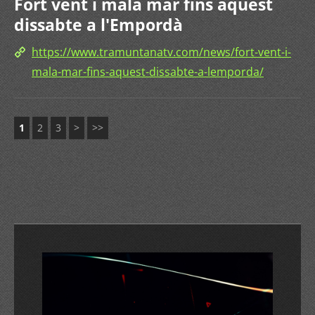
Fort vent i mala mar fins aquest
dissabte a l'Empordà
https://www.tramuntanatv.com/news/fort-vent-i-
mala-mar-fins-aquest-dissabte-a-lemporda/
1
2
3
>
>>