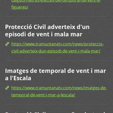
caiguts-i-altres-efectes-del-temporal-de-vent-a-
figueres/
Protecció Civil adverteix d'un
episodi de vent i mala mar
https://www.tramuntanatv.com/news/proteccio-
civil-adverteix-dun-episodi-de-vent-i-mala-mar/
Imatges de temporal de vent i mar
a l'Escala
https://www.tramuntanatv.com/news/imatges-de-
temporal-de-vent-i-mar-a-lescala/