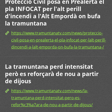
Protecció Civil posa en Prealerta el
pla INFOCAT per l'alt perill
d'incendi a l'Alt Empordà on bufa
la tramuntana
https://www.tramuntanatv.com/news/proteccio-
civil-posa-en-prealerta-el-pla-infocat-per-lalt-perill-
dincendi-a-lalt-emporda-on-bufa-la-tramuntana-/
La tramuntana perd intensitat
però es reforçarà de nou a partir
de dijous
https://www.tramuntanatv.com/news/la-
tramuntana-perd-intensitat-pero-es-
refor%c3%a7ara-de-nou-a-partir-de-dijous/