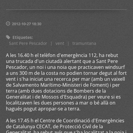
2012-10-27 18:30
Etiquetes
:
Sant Pere Pescador
|
vent
|
tramuntana
A les 16.40 h el telèfon d'emergència 112, ha rebut
una trucada d'un ciutadà alertant que a Sant Pere
Pescador, un noi i una noia que practicaven windsurf
a uns 300 m de la costa no podien tornar degut al fort
vent i s'ha iniciat una recerca per mar (amb un vaixell
de Salvamento Marítimo-Ministeri de Foment) i per
terra (amb dues dotacions de Bombers de la
Generalitat i de Mossos d'Esquadra) per veure si es
localitzaven les dues persones a mar o bé allà on
hagués pogut apropar-se a terra.
A les 17.45 h el Centre de Coordinació d'Emergències
de Catalunya CECAT, de Protecció Civil de la
Generalitat, ha rebut avís que s'ha localitzat a la noia i