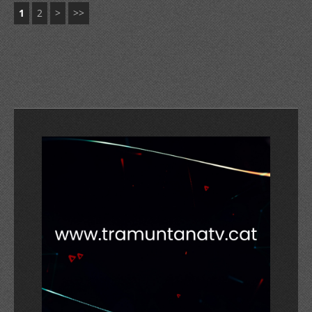
1
2
>
>>