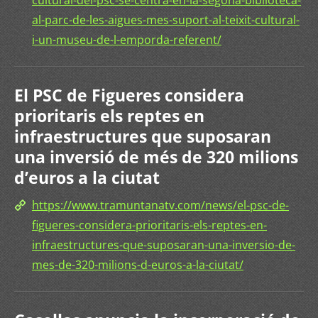
cultural-del-psc-se-centra-en-la-segona-biblioteca-
al-parc-de-les-aigues-mes-suport-al-teixit-cultural-
i-un-museu-de-l-emporda-referent/
El PSC de Figueres considera
prioritaris els reptes en
infraestructures que suposaran
una inversió de més de 320 milions
d’euros a la ciutat
https://www.tramuntanatv.com/news/el-psc-de-
figueres-considera-prioritaris-els-reptes-en-
infraestructures-que-suposaran-una-inversio-de-
mes-de-320-milions-d-euros-a-la-ciutat/