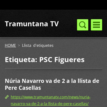
Tramuntana TV
HOME
>
Llista d'etiquetes
Etiqueta: PSC Figueres
Núria Navarro va de 2 a la llista de
Pere Casellas
https://www.tramuntanatv.com/news/nuria-
navarro-va-de-2-a-la-llista-de-pere-casellas/