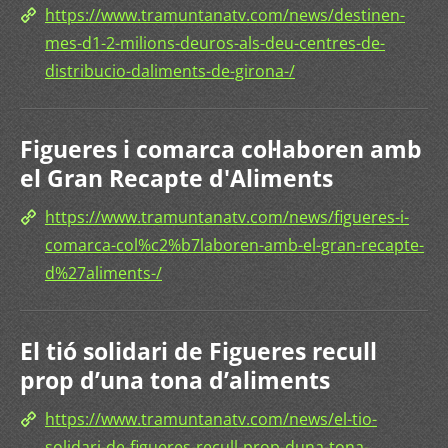
https://www.tramuntanatv.com/news/destinen-
mes-d1-2-milions-deuros-als-deu-centres-de-
distribucio-daliments-de-girona-/
Figueres i comarca col·laboren amb
el Gran Recapte d'Aliments
https://www.tramuntanatv.com/news/figueres-i-
comarca-col%c2%b7laboren-amb-el-gran-recapte-
d%27aliments-/
El tió solidari de Figueres recull
prop d’una tona d’aliments
https://www.tramuntanatv.com/news/el-tio-
solidari-de-figueres-recull-prop-duna-tona-