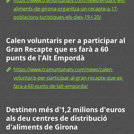
https://www.tramuntanatv.com/news/el-banc-els-
aliments-de-girona-organitza-un-recapte-a-17-
poblacions-turistiques-els-dies-19-i-20/
Calen voluntaris per a participar al
Gran Recapte que es farà a 60
punts de l'Alt Empordà
https://www.tramuntanatv.com/news/calen-
voluntaris-per-participar-al-gran-recapte-que-es-
fara-a-60-punts-de-lalt-emporda/
Destinen més d'1,2 milions d'euros
als deu centres de distribució
d'aliments de Girona