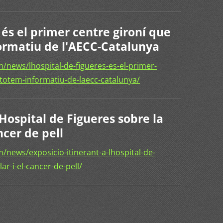
 és el primer centre gironí que
formatiu de l'AECC-Catalunya
news/lhospital-de-figueres-es-el-primer-
-totem-informatiu-de-laecc-catalunya/
'Hospital de Figueres sobre la
ncer de pell
news/exposicio-itinerant-a-lhospital-de-
ar-i-el-cancer-de-pell/