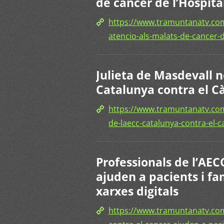
de càncer de l’Hospita
https://www.tramuntanatv.com/
atencio-als-malats-de-cancer-d
Julieta de Masdevall n
Catalunya contra el C
https://www.tramuntanatv.com
de-laecc-catalunya-contra-el-c
Professionals de l’AEC
ajuden a pacients i fam
xarxes digitals
https://www.tramuntanatv.com