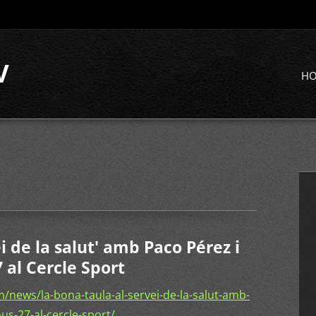
V
H
i de la salut' amb Paco Pérez i
 al Cercle Sport
news/la-bona-taula-al-servei-de-la-salut-amb-
us-27-al-cercle-sport/