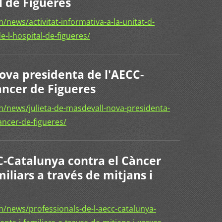
l de Figueres
news/activitat-informativa-a-la-unitat-d-
e-l-hospital-de-figueres/
ova presidenta de l'AECC-
àncer de Figueres
/news/julieta-de-masdevall-nova-presidenta-
ancer-de-figueres/
C-Catalunya contra el Càncer
iliars a través de mitjans i
/news/professionals-de-l-aecc-catalunya-