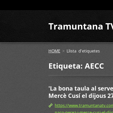
Tramuntana T
HOME
>
Llista d'etiquetes
Etiqueta: AECC
'La bona taula al serve
Mercè Cusí el dijous 27
https://www.tramuntanatv.com/
paco-perez-i-merce-cusi-el-dijo