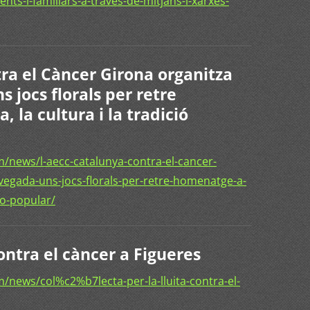
nts-i-familiars-a-traves-de-mitjans-i-xarxes-
ra el Càncer Girona organitza
 jocs florals per retre
 la cultura i la tradició
/news/l-aecc-catalunya-contra-el-cancer-
vegada-uns-jocs-florals-per-retre-homenatge-a-
cio-popular/
 contra el càncer a Figueres
news/col%c2%b7lecta-per-la-lluita-contra-el-