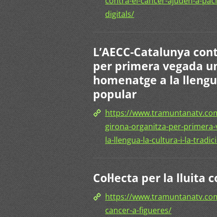
contra-el-cancer-ajuden-a-pacie
digitals/
L’AECC-Catalunya cont
per primera vegada uns
homenatge a la llengua,
popular
https://www.tramuntanatv.com
girona-organitza-per-primera-
la-llengua-la-cultura-i-la-tradi
Col·lecta per la lluita
https://www.tramuntanatv.com/
cancer-a-figueres/