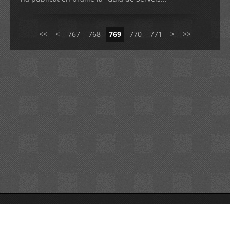
<<
<
767
768
769
770
771
>
>>
© 2026 Reservats tots els drets
Queda prohibida la
reproducció dels continguts sense autorització expressa. Article
32.1, paràgraf segon, Llei 23/2006 de la Propietat intel·lectual