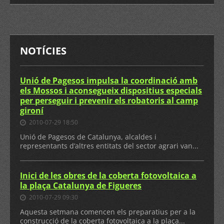
NOTÍCIES
Unió de Pagesos impulsa la coordinació amb
els Mossos i aconsegueix dispositius especials
per perseguir i prevenir els robatoris al camp
gironí
2010-07-29 18:50
Unió de Pagesos de Catalunya, alcaldes i
representants d’altres entitats del sector agrari van...
Inici de les obres de la coberta fotovoltaica a
la plaça Catalunya de Figueres
2010-07-29 09:30
Aquesta setmana comencen els preparatius per a la
construcció de la coberta fotovoltaica a la plaça...