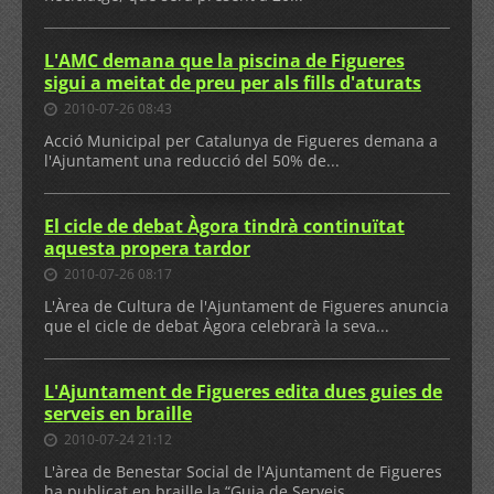
L'AMC demana que la piscina de Figueres
sigui a meitat de preu per als fills d'aturats
2010-07-26 08:43
Acció Municipal per Catalunya de Figueres demana a
l'Ajuntament una reducció del 50% de...
El cicle de debat Àgora tindrà continuïtat
aquesta propera tardor
2010-07-26 08:17
L'Àrea de Cultura de l'Ajuntament de Figueres anuncia
que el cicle de debat Àgora celebrarà la seva...
L'Ajuntament de Figueres edita dues guies de
serveis en braille
2010-07-24 21:12
L'àrea de Benestar Social de l'Ajuntament de Figueres
ha publicat en braille la “Guia de Serveis...