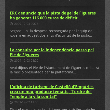
ERC denuncia que la pista de gel de Figueres
ha generat 116.000 euros de dèficit
2009-12-03 09:28
Segons ERC la despesa reconeguda per l'equip de
govern en aquest dos anys d'activitat de la pista...
La consulta per la independència passa pel
Ple de Figueres
2009-12-03 08:20
Avui dijous el Ple de l'Ajuntament de Figueres debatrà
la moció presentada per la plataforma...
L’oficina de turisme de Castelló d'Empúries
crea un nou producte temàtic, “l’ordre del
Temple a la vila comtal”
2009-12-02 13:56
Dins el marc de les temàtiques per a visites guiades