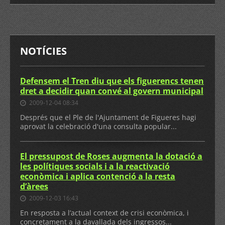
NOTÍCIES
Defensem el Tren diu que els figuerencs tenen
dret a decidir quan convé al govern municipal
2009-12-04 08:34
Després que el Ple de l'Ajuntament de Figueres hagi
aprovat la celebració d'una consulta popular...
El pressupost de Roses augmenta la dotació a
les polítiques socials i a la reactivació
econòmica i aplica contenció a la resta
d’àrees
2009-12-03 16:43
En resposta a l’actual context de crisi econòmica, i
concretament a la davallada dels ingressos...