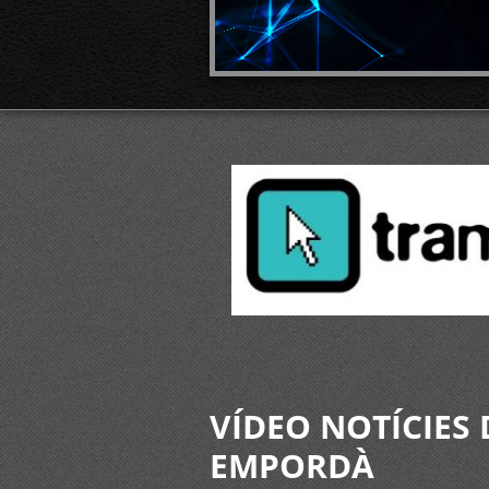
VÍDEO NOTÍCIES D
EMPORDÀ