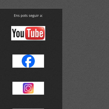
Ens pots seguir a: