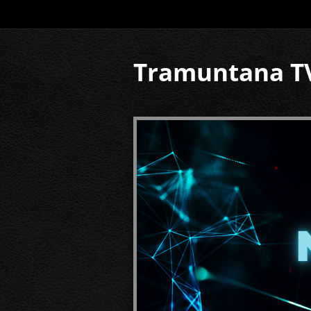
Tramuntana T