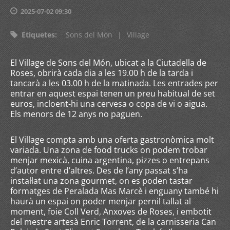
2025-07-02 09:30
Etiquetes
:
Sons del Món
|
Village
El Village de Sons del Món, ubicat a la Ciutadella de
Roses, obrirà cada dia a les 19.00 h de la tarda i
tancarà a les 03.00 h de la matinada. Les entrades per
entrar en aquest espai tenen un preu habitual de set
euros, incloent-hi una cervesa o copa de vi o aigua.
Els menors de 12 anys no paguen.
El Village compta amb una oferta gastronòmica molt
variada. Una zona de food trucks on podem trobar
menjar mexicà, cuina argentina, pizzes o entrepans
d’autor entre d’altres. Des de l’any passat s’ha
instal·lat una zona gourmet, on es poden tastar
formatges de Peralada Mas Marcè i enguany també hi
haurà un espai on poder menjar pernil tallat al
moment, foie Coll Verd, Anxoves de Roses, i embotit
del mestre artesà Enric Torrent, de la carnisseria Can