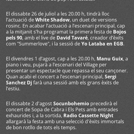
El dissabte 26 de juliol a les 20.00 h, tindrà lloc
l’actuació de
White Shadow
, un duet de versions
rosinc. En acabar l’actuació a l’escenari principal, cap
a la mitjanit s’ha programat la primera festa de
Bojos
pels 90
, amb el live de
David Tavaré
, creador d’èxits
com "Summerlove", i la sessió de
Yo Lataba en EGB
.
El divendres 1 d’agost, cap a les 20.00 h,
Manu Guix
, a
piano i veu, pujarà a l’escenari del Village per
presentar un espectacle que repassa el seu cançoner.
Quan acabi el concert a l’escenari principal,
Sergi
Sanchez Dj
farà una sessió amb els grans èxits de
l’estiu.
El dissabte 2 d'agost
Socunbohemio
precedirà el
concert de Sopa de Cabra i Els Pets amb entrades
exhaurides i, a la sortida,
Radio Cassette Night
allargarà la festa amb una selecció d'èxits immortals
de bon rotllo de tots els temps.