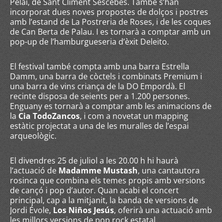
Pelai, de Sant Climent Sescebes. També s’han
incorporat dues noves propostes de dolços i postres
amb l’estand de La Postreria de Roses, i de les coques
de Can Berta de Palau. I es tornarà a comptar amb un
pop-up de l’hamburgueseria d’èxit Deleito.
El festival també compta amb una barra Estrella
Damm, una barra de còctels i combinats Premium i
una barra de vins criança de la DO Empordà. El
recinte disposa de seients per a 1.200 persones.
Enguany es tornarà a comptar amb les animacions de
la
Cia TodoZancos
, i com a novetat un mapping
estàtic projectat a una de les muralles de l’espai
arqueològic.
El divendres 25 de juliol a les 20.00 h hi haurà
l’actuació de
Madamme Mustash
, una cantautora
rosinca que combina els temes propis amb versions
de cançó i pop d’autor. Quan acabi el concert
principal, cap a la mitjanit, la banda de versions de
Jordi Évole,
Los Niños Jesús
, oferirà una actuació amb
les millors versions de pop rock estatal.