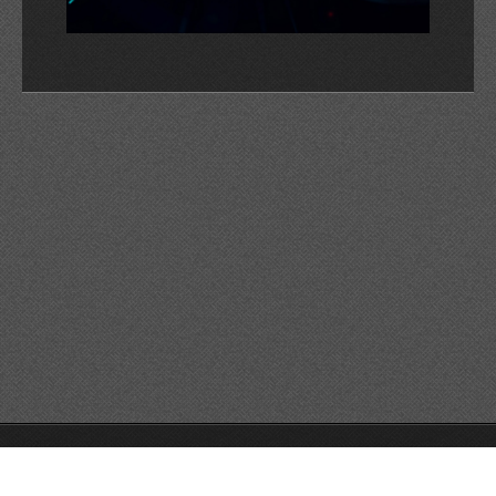
© 2026 Reservats tots els drets
Queda prohibida la
reproducció dels continguts sense autorització expressa. Article