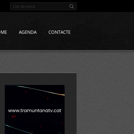
OME
AGENDA
CONTACTE
comarca%20demanen%20que%20s%27actu%c3%af%20contra