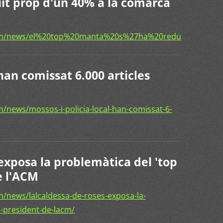
uït prop d'un 40% a la comarca
com/news/el%20top%20manta%20s%27ha%20redu%c3%aft
 han comissat 6.000 articles
/news/mossos-i-policia-local-han-comissat-6-
exposa la problemàtica del 'top
e l'ACM
/news/lalcaldessa-de-roses-exposa-la-
-president-de-lacm/