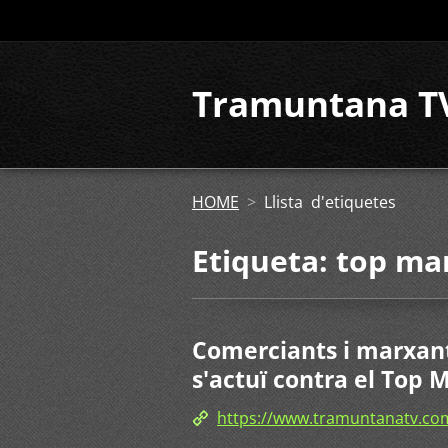
Tramuntana T
HOME
>
Llista d'etiquetes
Etiqueta: top ma
Comerciants i marxan
s'actuï contra el Top 
https://www.tramuntanatv.