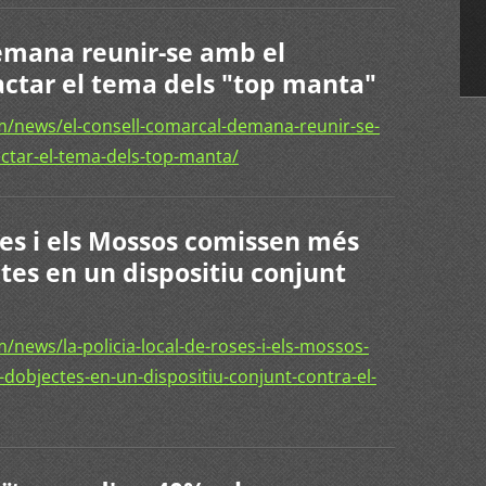
emana reunir-se amb el
actar el tema dels "top manta"
/news/el-consell-comarcal-demana-reunir-se-
actar-el-tema-dels-top-manta/
ses i els Mossos comissen més
ctes en un dispositiu conjunt
news/la-policia-local-de-roses-i-els-mossos-
dobjectes-en-un-dispositiu-conjunt-contra-el-