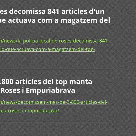
ses decomissa 841 articles d'un
que actuava com a magatzem del
/news/la-policia-local-de-roses-decomissa-841-
acio-que-actuava-com-a-magatzem-del-top-
00 articles del top manta
a Roses i Empuriabrava
/news/decomissem-mes-de-3-800-articles-del-
a-a-roses-i-empuriabrava/