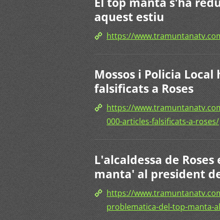
El top manta s'ha red
aquest estiu
https://www.tramuntanatv.
Mossos i Policia Local
falsificats a Roses
https://www.tramuntanatv.com
000-articles-falsificats-a-roses/
L'alcaldessa de Roses 
manta' al president d
https://www.tramuntanatv.com
problematica-del-top-manta-al