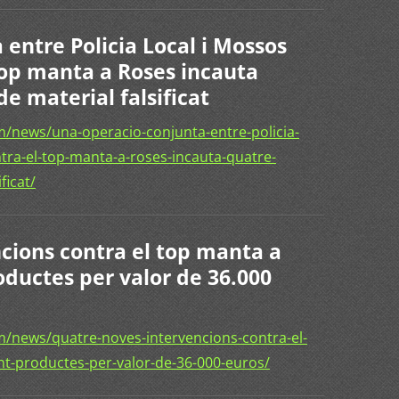
entre Policia Local i Mossos
top manta a Roses incauta
de material falsificat
/news/una-operacio-conjunta-entre-policia-
tra-el-top-manta-a-roses-incauta-quatre-
ficat/
cions contra el top manta a
ductes per valor de 36.000
/news/quatre-noves-intervencions-contra-el-
t-productes-per-valor-de-36-000-euros/