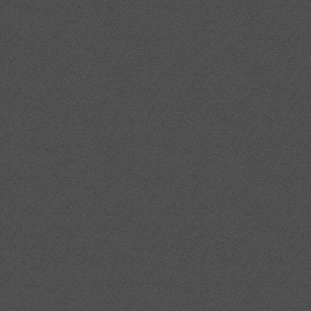
%20prop%20d%27un%2040%25%20a%20la%20comarca%20aqu