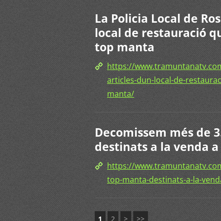
La Policia Local de Ro
local de restauració 
top manta
https://www.tramuntanatv.com
articles-dun-local-de-restaur
manta/
Decomissem més de 3.8
destinats a la venda 
https://www.tramuntanatv.com
top-manta-destinats-a-la-vend
1
2
>
>>