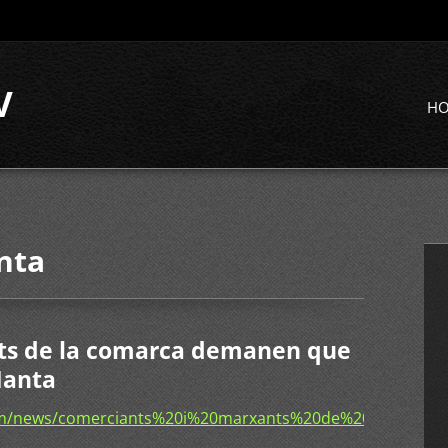
V
H
nta
ts de la comarca demanen que
Manta
com/news/comerciants%20i%20marxants%20de%20la%20