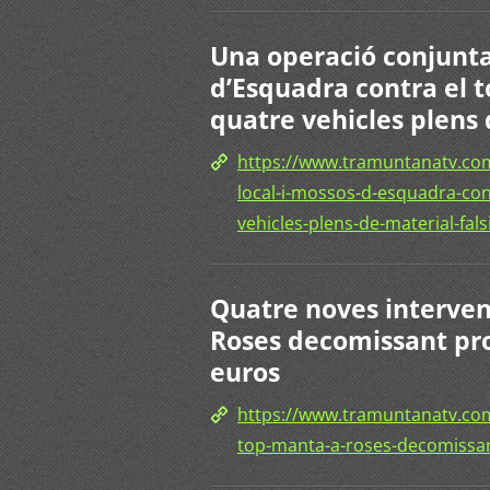
Una operació conjunta 
d’Esquadra contra el 
quatre vehicles plens 
https://www.tramuntanatv.com
local-i-mossos-d-esquadra-con
vehicles-plens-de-material-falsi
Quatre noves interven
Roses decomissant pro
euros
https://www.tramuntanatv.com
top-manta-a-roses-decomissan