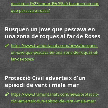
maritim-a-l%27empord%c3%a0-busquen-un-noi-
que-pescava-a-roses/
Busquen un jove que pescava en
una zona de roques al far de Roses
https://www.tramuntanatv.com/news/busquen-
un-jove-que-pescava-en-una-zona-de-roques-al-
far-de-roses/
Protecció Civil adverteix d'un
episodi de vent i mala mar
https://www.tramuntanatv.com/news/proteccio-
civil-adverteix-dun-episodi-de-vent-i-mala-mar/