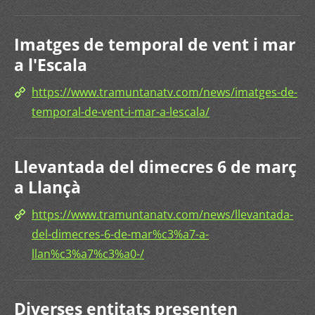
Imatges de temporal de vent i mar
a l'Escala
https://www.tramuntanatv.com/news/imatges-de-
temporal-de-vent-i-mar-a-lescala/
Llevantada del dimecres 6 de març
a Llançà
https://www.tramuntanatv.com/news/llevantada-
del-dimecres-6-de-mar%c3%a7-a-
llan%c3%a7%c3%a0-/
Diverses entitats presenten