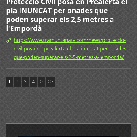
Protecció Civil posa en Prealerta el
pla INUNCAT per onades que
poden superar els 2,5 metres a
l'Empordà
https://www.tramuntanatv.com/news/proteccio-
civil-posa-en-prealerta-el-pla-inuncat-per-onades-
que-poden-superar-els-2-5-metres-a-lemporda/
1
2
3
4
>
>>