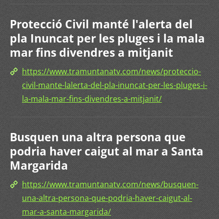
Protecció Civil manté l'alerta del
pla Inuncat per les pluges i la mala
mar fins divendres a mitjanit
https://www.tramuntanatv.com/news/proteccio-
civil-mante-lalerta-del-pla-inuncat-per-les-pluges-i-
la-mala-mar-fins-divendres-a-mitjanit/
Busquen una altra persona que
podria haver caigut al mar a Santa
Margarida
https://www.tramuntanatv.com/news/busquen-
una-altra-persona-que-podria-haver-caigut-al-
mar-a-santa-margarida/