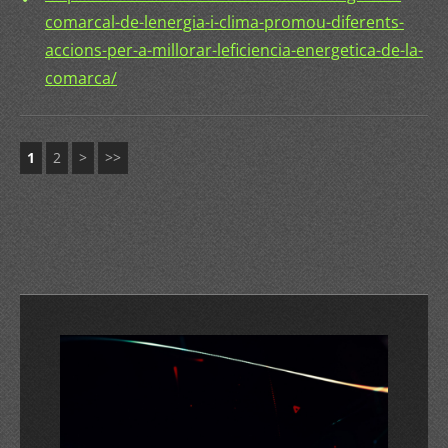
comarcal-de-lenergia-i-clima-promou-diferents-
accions-per-a-millorar-leficiencia-energetica-de-la-
comarca/
1
2
>
>>