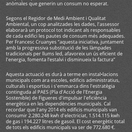
anòmales que generin un consum no esperat.
Segons el Regidor de Medi Ambient i Qualitat
Ambiental, un cop analitzades les dades, l'assessor
elaborarà un protocol tot indicant als responsables
de cada edifici les pautes de consum més adequades.
Per Francesc Cruanyes “aquesta iniciativa, juntament
amb la progressiva substitució de les làmpades
tradicionals per llums led, afavoreix un ús eficient de
l'energia, fomenta l’estalvi i disminueix la factura”
Aquesta actuació es durà a terme en instal•lacions
municipals com ara escoles, edificis administratius,
culturals i esportius i s'emmarca dins l'estratègia
continguda al PAES (Pla d'Acció de l'Energia
Sostenible) de Figueres d'impulsar l'eficiència
energètica en les dependències municipals. Cal
recordar que l'any 2014 els edificis municipals van
consumir 2.280.248 kwh d'electriciat, 1.514.115 kwh
de gas i 194.227 litres de gasoil. El cost energètic total
de tots els edificis municipals va ser de 772.680 €.