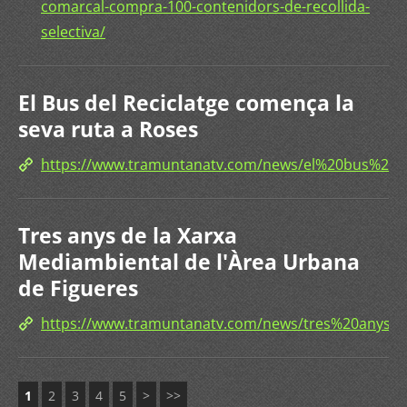
comarcal-compra-100-contenidors-de-recollida-
selectiva/
El Bus del Reciclatge comença la
seva ruta a Roses
https://www.tramuntanatv.com/news/el%20bus%20
Tres anys de la Xarxa
Mediambiental de l'Àrea Urbana
de Figueres
https://www.tramuntanatv.com/news/tres%20any
1
2
3
4
5
>
>>