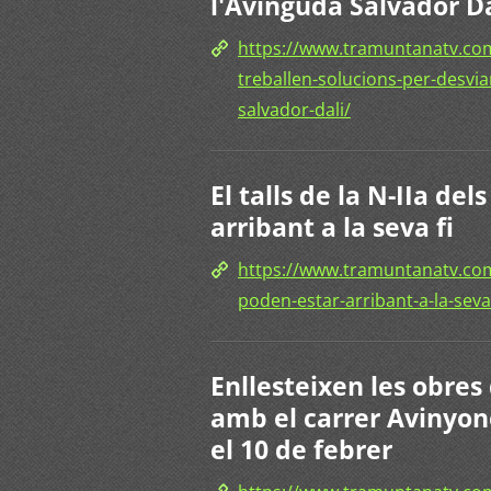
l'Avinguda Salvador Da
https://www.tramuntanatv.com
treballen-solucions-per-desvia
salvador-dali/
El talls de la N-IIa de
arribant a la seva fi
https://www.tramuntanatv.com/n
poden-estar-arribant-a-la-seva-
Enllesteixen les obres 
amb el carrer Avinyon
el 10 de febrer