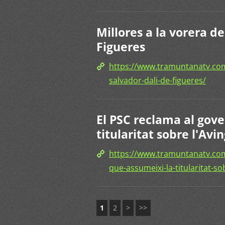
Millores a la vorera d
Figueres
https://www.tramuntanatv.com
salvador-dali-de-figueres/
El PSC reclama al gove
titularitat sobre l'Av
https://www.tramuntanatv.com
que-assumeixi-la-titularitat-so
1
2
>
>>