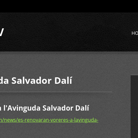
V
H
da Salvador Dalí
 l'Avinguda Salvador Dalí
/news/es-renovaran-voreres-a-lavinguda-