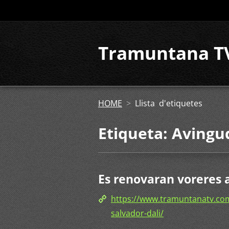
Tramuntana T
HOME
>
Llista d'etiquetes
Etiqueta: Avingu
Es renovaran voreres a
https://www.tramuntanatv.com
salvador-dali/