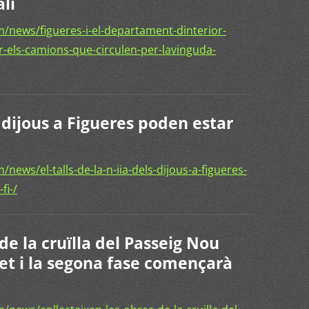
lí
/news/figueres-i-el-departament-dinterior-
r-els-camions-que-circulen-per-lavinguda-
ls dijous a Figueres poden estar
ews/el-talls-de-la-n-iia-dels-dijous-a-figueres-
fi-/
de la cruïlla del Passeig Nou
et i la segona fase començarà