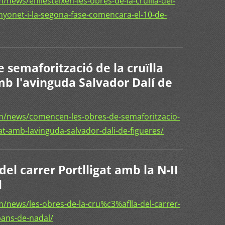
news/enllesteixen-les-obres-de-la-cruilla-del-
nyonet-i-la-segona-fase-comencara-el-10-de-
semaforització de la cruïlla
amb l'avinguda Salvador Dalí de
m/news/comencen-les-obres-de-semaforitzacio-
igat-amb-lavinguda-salvador-dali-de-figueres/
 del carrer Portlligat amb la N-II
l
/news/les-obres-de-la-cru%c3%aflla-del-carrer-
abans-de-nadal/