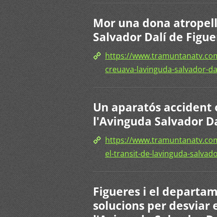
Mor una dona atropel
Salvador Dalí de Figue
https://www.tramuntanatv.co
creuava-lavinguda-salvador-dal
Un aparatós accident o
l'Avinguda Salvador Da
https://www.tramuntanatv.com
el-transit-de-lavinguda-salvado
Figueres i el departam
solucions per desviar 