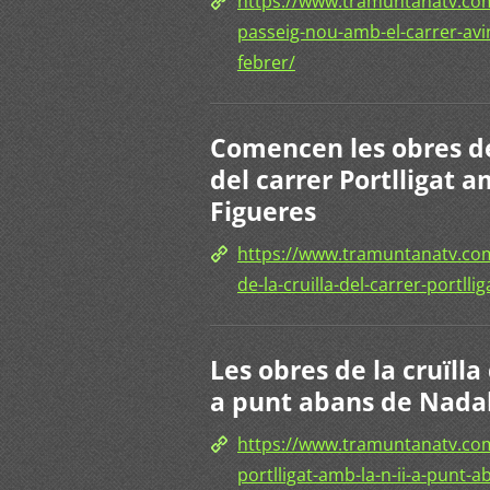
https://www.tramuntanatv.com/
passeig-nou-amb-el-carrer-avi
febrer/
Comencen les obres de 
del carrer Portlligat 
Figueres
https://www.tramuntanatv.co
de-la-cruilla-del-carrer-portll
Les obres de la cruïlla
a punt abans de Nada
https://www.tramuntanatv.com
portlligat-amb-la-n-ii-a-punt-