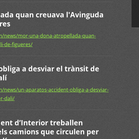
lada quan creuava l'Avinguda
res
m/news/mor-una-dona-atropellada-quan-
i-de-figueres/
bliga a desviar el trànsit de
lí
/news/un-aparatos-accident-obliga-a-desviar-
r-dali/
ent d’Interior treballen
els camions que circulen per