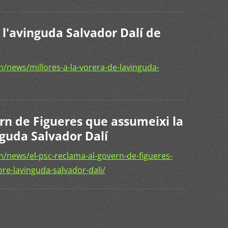
e l'avinguda Salvador Dalí de
/news/millores-a-la-vorera-de-lavinguda-
rn de Figueres que assumeixi la
inguda Salvador Dalí
/news/el-psc-reclama-al-govern-de-figueres-
bre-lavinguda-salvador-dali/