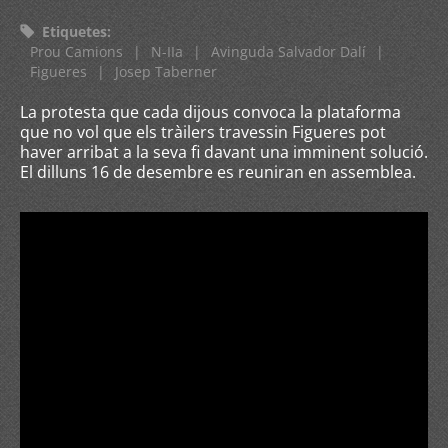
Etiquetes
:
Prou Camions
|
N-IIa
|
Avinguda Salvador Dalí
|
Figueres
|
Josep Taberner
La protesta que cada dijous convoca la plataforma
que no vol que els tràilers travessin Figueres pot
haver arribat a la seva fi davant una imminent solució.
El dilluns 16 de desembre es reuniran en assemblea.