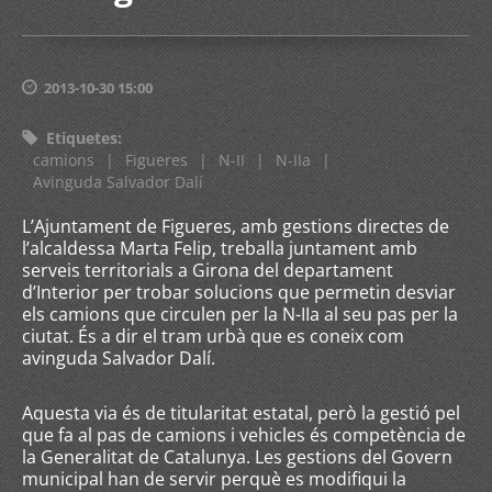
2013-10-30 15:00
Etiquetes
:
camions
|
Figueres
|
N-II
|
N-IIa
|
Avinguda Salvador Dalí
L’Ajuntament de Figueres, amb gestions directes de
l’alcaldessa Marta Felip, treballa juntament amb
serveis territorials a Girona del departament
d’Interior per trobar solucions que permetin desviar
els camions que circulen per la N-IIa al seu pas per la
ciutat. És a dir el tram urbà que es coneix com
avinguda Salvador Dalí.
Aquesta via és de titularitat estatal, però la gestió pel
que fa al pas de camions i vehicles és competència de
la Generalitat de Catalunya. Les gestions del Govern
municipal han de servir perquè es modifiqui la