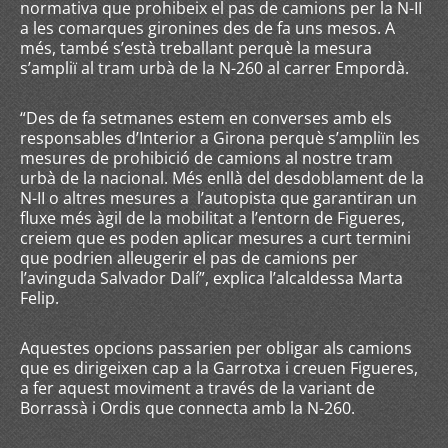
normativa que prohibeix el pas de camions per la N-II
a les comarques gironines des de fa uns mesos. A
més, també s’està treballant perquè la mesura
s’ampliï al tram urbà de la N-260 al carrer Empordà.
“Des de fa setmanes estem en converses amb els
responsables d’Interior a Girona perquè s’ampliïn les
mesures de prohibició de camions al nostre tram
urbà de la nacional. Més enllà del desdoblament de la
N-II o altres mesures a l’autopista que garantiran un
fluxe més àgil de la mobilitat a l’entorn de Figueres,
creiem que es poden aplicar mesures a curt termini
que podrien alleugerir el pas de camions per
l’avinguda Salvador Dalí”, explica l’alcaldessa Marta
Felip.
Aquestes opcions passarien per obligar als camions
que es dirigeixen cap a la Garrotxa i creuen Figueres,
a fer aquest moviment a través de la variant de
Borrassà i Ordis que connecta amb la N-260.