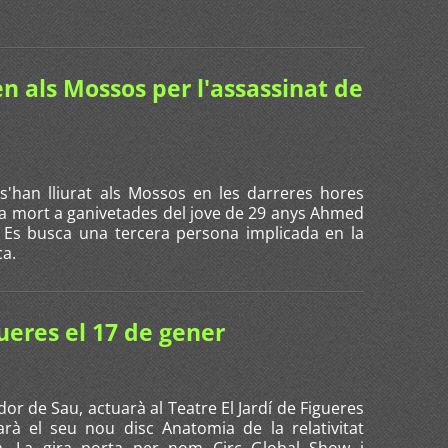
en als Mossos per l'assassinat de
s'han lliurat als Mossos en les darreres hores
a mort a ganivetades del jove de 29 anys Ahmed
. Es busca una tercera persona implicada en la
teca.
ueres el 17 de gener
or de Sau, actuarà al Teatre El Jardí de Figueres
rà el seu nou disc Anatomia de la relativitat
ica. La gira porta per nom Circ Global Show i