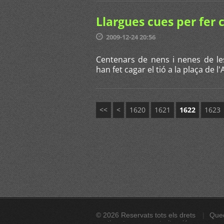
Llargues cues per fer c
2009-12-24 20:56
Centenars de nens i nenes de le
han fet cagar el tió a la plaça de 
<<
<
1620
1621
1622
1623
© 2026 Reservats tots els drets
Qued
continguts sense autorització expressa. A