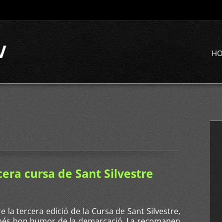
V
H
cera cursa de Sant Silvestre
 la tercera edició de la Cursa de Sant Silvestre,
 més bon humor de la demarcació. La recomanen