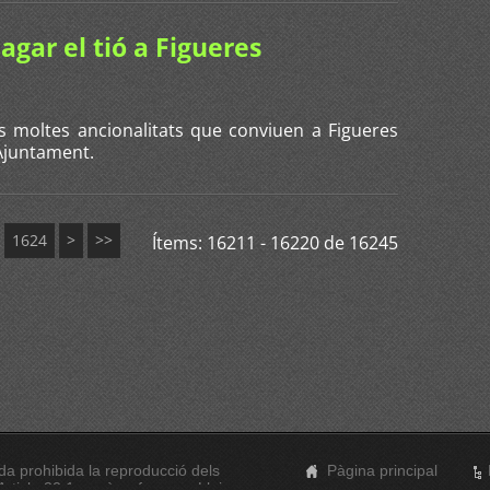
agar el tió a Figueres
s moltes ancionalitats que conviuen a Figueres
l'Ajuntament.
1624
>
>>
Ítems: 16211 - 16220 de 16245
a prohibida la reproducció dels
Pàgina principal
rticle 32.1, paràgraf segon, Llei