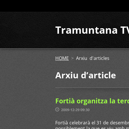
Tramuntana T
HOME
>
Arxiu d'articles
Arxiu dʼarticle
Fortià organitza la ter
2009-12-29 09:30
Fortià celebrarà el 31 de desembre
possiblement la que es viu amb