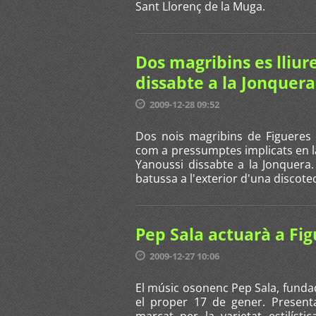
Sant Llorenç de la Muga.
Dos magribins es lliur
dissabte a la Jonquera
2009-12-28 09:52
Dos nois magribins de Figueres 
com a pressumptes implicats en l
Yanoussi dissabte a la Jonquera
batussa a l'exterior d'una disco
Pep Sala actuarà a Fig
2009-12-27 10:06
El músic osonenc Pep Sala, fundad
el proper 17 de gener. Presenta
marcat per la varietat estilíst