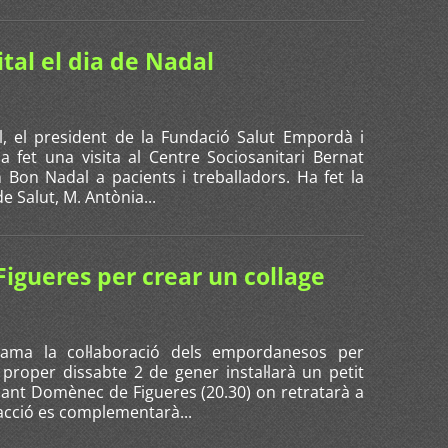
pital el dia de Nadal
l, el president de la Fundació Salut Empordà i
ha fet una visita al Centre Sociosanitari Bernat
n Bon Nadal a pacients i treballadors. Ha fet la
e Salut, M. Antònia...
 Figueres per crear un collage
lama la col·laboració dels empordanesos per
l proper dissabte 2 de gener instal·larà un petit
 Sant Domènec de Figueres (20.30) on retratarà a
'acció es complementarà...