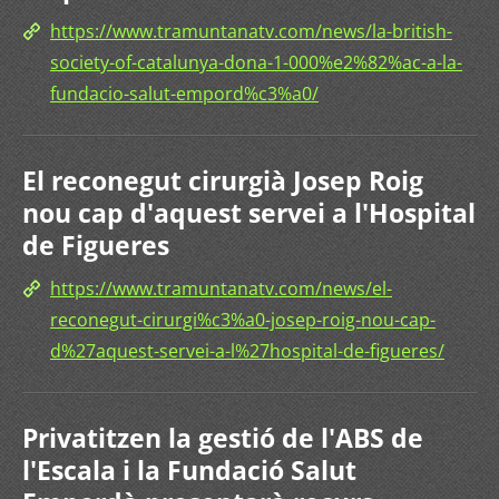
https://www.tramuntanatv.com/news/la-british-
society-of-catalunya-dona-1-000%e2%82%ac-a-la-
fundacio-salut-empord%c3%a0/
El reconegut cirurgià Josep Roig
nou cap d'aquest servei a l'Hospital
de Figueres
https://www.tramuntanatv.com/news/el-
reconegut-cirurgi%c3%a0-josep-roig-nou-cap-
d%27aquest-servei-a-l%27hospital-de-figueres/
Privatitzen la gestió de l'ABS de
l'Escala i la Fundació Salut