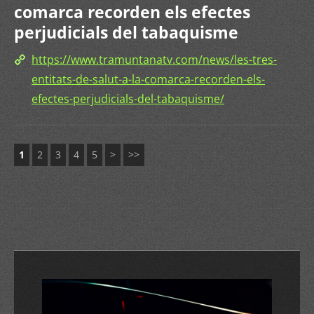
comarca recorden els efectes
perjudicials del tabaquisme
https://www.tramuntanatv.com/news/les-tres-
entitats-de-salut-a-la-comarca-recorden-els-
efectes-perjudicials-del-tabaquisme/
1
2
3
4
5
>
>>