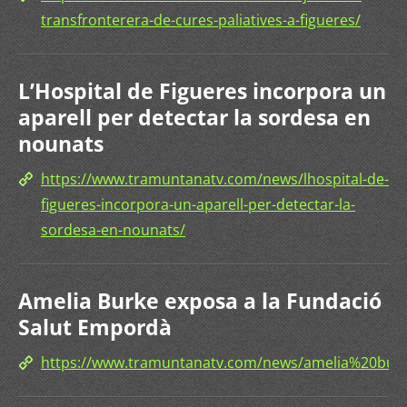
transfronterera-de-cures-paliatives-a-figueres/
L’Hospital de Figueres incorpora un
aparell per detectar la sordesa en
nounats
https://www.tramuntanatv.com/news/lhospital-de-
figueres-incorpora-un-aparell-per-detectar-la-
sordesa-en-nounats/
Amelia Burke exposa a la Fundació
Salut Empordà
https://www.tramuntanatv.com/news/amelia%20b