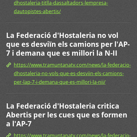
dhostaleria-titlla-dassaltadors-lempresa-
dautopistes-abertis/
La Federació d'Hostaleria no vol
que es desviïn els camions per l'AP-
7 i demana que es millori la N-II
https://www.tramuntanatv.com/news/la-federacio-
dhostaleria-no-vols-que-es-desviin-els-camions-
per-lap-7-i-demana-que-es-millori-la-nii/
La Federació d'Hostaleria critica
Abertis per les cues que es formen
a l'AP-7
https://www.tramuntanatv.com/news/la-federacio-