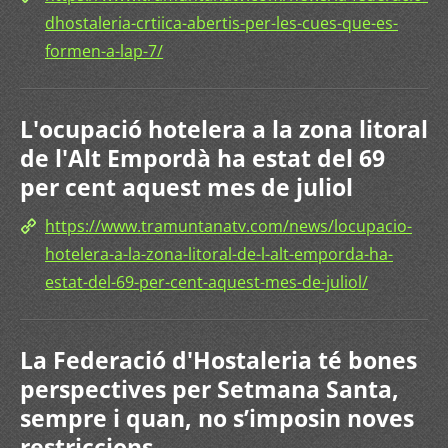
dhostaleria-crtiica-abertis-per-les-cues-que-es-
formen-a-lap-7/
L'ocupació hotelera a la zona litoral
de l'Alt Empordà ha estat del 69
per cent aquest mes de juliol
https://www.tramuntanatv.com/news/locupacio-
hotelera-a-la-zona-litoral-de-l-alt-emporda-ha-
estat-del-69-per-cent-aquest-mes-de-juliol/
La Federació d'Hostaleria té bones
perspectives per Setmana Santa,
sempre i quan, no s’imposin noves
restriccions