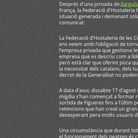
Després d'una jornada de
llarguí
França, la Federació d'Hostaleria
situació generada i demanant so
comunicat:
La Federació d’Hostaleria de les 
ens veiem amb l’obligació de torna
l’empresa privada que gestiona le
empresa que es descriu com a líde
però està clar que oferint poca qu
la necessitat dels catalans, dels t
decret de la Generalitat no poden c
A data d’avui, dissabte 17 d’agos
migdia s’han començat a formar re
sortida de Figueres fins a l’últim
retencions que han creat un gran co
desesperant pera molts usuaris d
Una circumstància que durant tot
el funcionament dels peatges és c