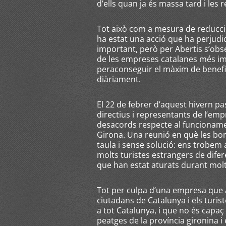
d’ells quan ja és massa tard i les r
Tot això com a mesura de reducció
ha estat una acció que ha perjudic
important, però per Abertis s’ob
de les empreses catalanes més imp
peraconseguir el màxim de benefici
diàriament.
El 22 de febrer d’aquest hivern p
directius i representants de l’em
desacords respecte al funcioname
Girona. Una reunió en què les bo
taula i sense solució: ens trobem 
molts turistes estrangers de difer
que han estat aturats durant molt
Tot per culpa d’una empresa que 
ciutadans de Catalunya i els turi
a tot Catalunya, i que no és capaç
peatges de la província gironina i