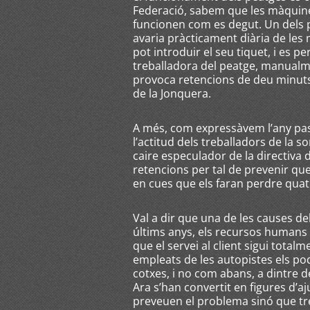
Federació, sabem que les màquine
funcionen com es degut. Un dels
avaria pràcticament diària de le
pot introduir el seu tiquet, i es
treballadora del peatge, manualm
provoca retencions de deu minuts 
de la Jonquera.
A més, com expressàvem l’any pas
l’actitud dels treballadors de la s
caire especulador de la directiva 
retencions per tal de prevenir que 
en cues que els faran perdre quat
Val a dir que una de les causes de
últims anys, els recursos humans
que el servei al client sigui totalm
empleats de les autopistes els po
cotxes, i no com abans, a dintre 
Ara s’han convertit en figures d’a
preveuen el problema sinó que tre