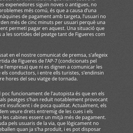
s expenedores siguin noves o antigues, no
 problemes més comú, és que a causa d’una
s màquines de pagament amb targeta, l’usuari no
 perden més de cinc minuts per usuari perquè una
ent permeti pagar en aquest. Una situació que
a les sortides del peatge tant de Figueres com
sat en el nostre comunicat de premsa, s’afegeix
ortida de Figueres de l’AP-7 (condicionats pel
de l’empresa) que ni es dignen a comunicar les
els conductors, i entre ells turistes, s’endinsin
re hores del seu viatge de tornada.
l poc funcionament de l’autopista és que en els
 als peatges s’han reduït notablement provocant
ent insuficient i de poca qualitat. Actualment, els
dem veure drets entremig de les cues i els
de les cabines essent un mitjà més de pagament.
juda pels usuaris de la via, que lògicament no
ballen quan ja s’ha produït, i es pot disposar