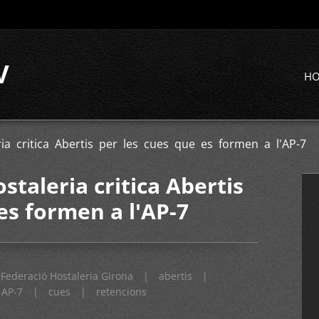
V
H
ia critica Abertis per les cues que es formen a l'AP-7
staleria critica Abertis
es formen a l'AP-7
Federació Hostaleria Girona
|
abertis
|
AP-7
|
cues
|
retencions