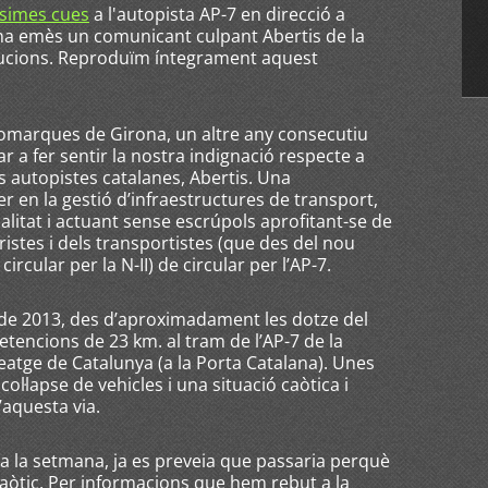
ssimes cues
a l'autopista AP-7 en direcció a
 ha emès un comunicant culpant Abertis de la
lucions. Reproduïm íntegrament aquest
Comarques de Girona, un altre any consecutiu
r a fer sentir la nostra indignació respecte a
s autopistes catalanes, Abertis. Una
r en la gestió d’infraestructures de transport,
alitat i actuant sense escrúpols aprofitant-se de
uristes i dels transportistes (que des del nou
ircular per la N-II) de circular per l’AP-7.
t de 2013, des d’aproximadament les dotze del
tencions de 23 km. al tram de l’AP-7 de la
 peatge de Catalunya (a la Porta Catalana). Unes
l·lapse de vehicles i una situació caòtica i
’aquesta via.
a la setmana, ja es preveia que passaria perquè
aòtic. Per informacions que hem rebut a la