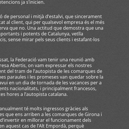
etencions ja s’inicien.
 de personal i mitjà d’estalvi, que sincerament
at al client, qui per qualsevol empresa és el més
serva que no. Una actitud que demostra que una
ortants i potents de Catalunya, vetlla
s, sense mirar pels seus clients i estafant-los
assat, la Federació vam tenir una reunió amb
presa Abertis, on vam expressar els nostres
nt del tram de l’autopista de les comarques de
nes paraules i les promeses van quedar sobre la
avui en un dia de tornada de les vacances per a
ents nacionalitats, i principalment francesos,
es hores a l’autopista catalana.
anualment té molts ingressos gràcies als
stes que ens arriben a les comarques de Girona i
 d’invertir en millorar el funcionament dels
 en aquest cas de l’Alt Empordà, perquè