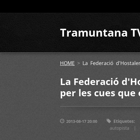
Tramuntana T
HOME
>
La Federació d'Hostaler
La Federació d'Ho
per les cues que 
Etiquetes
:
2013-08-17 20:00
autopista
|