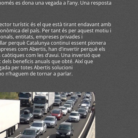
només es dona una vegada a l’any. Una resposta
ctor turístic és el que està tirant endavant amb
 econòmica del país. Per tant és per aquest motiu i
ronals, entitats, empreses privades i
llar perquè Catalunya continuï essent pionera
mpreses com Abertis, han d’invertir perquè els
s caòtiques com les d’avui. Una inversió que
 dels beneficis anuals que obté. Així que
da per totes Abertis solucioni
no n’haguem de tornar a parlar.