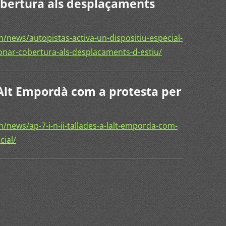
obertura als desplaçaments
news/autopistas-activa-un-dispositiu-especial-
donar-cobertura-als-desplacaments-d-estiu/
 l'Alt Empordà com a protesta per
news/ap-7-i-n-ii-tallades-a-lalt-emporda-com-
cial/