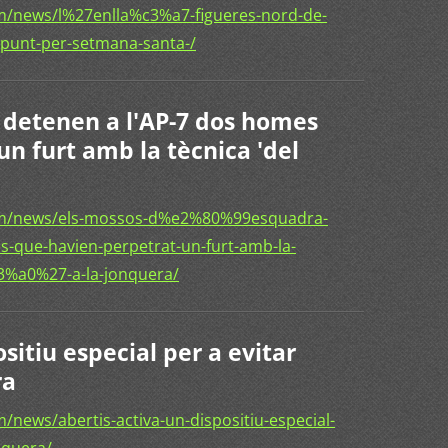
m/news/l%27enlla%c3%a7-figueres-nord-de-
punt-per-setmana-santa-/
 detenen a l'AP-7 dos homes
n furt amb la tècnica 'del
om/news/els-mossos-d%e2%80%99esquadra-
-que-havien-perpetrat-un-furt-amb-la-
%a0%27-a-la-jonquera/
sitiu especial per a evitar
ra
news/abertis-activa-un-dispositiu-especial-
nquera/