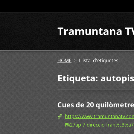
Tramuntana T
HOME
>
Llista d'etiquetes
Etiqueta: autopi
Cues de 20 quilòmetres
https://www.tramuntanatv.co
l%27ap-7-direccio-fran%c3%a7