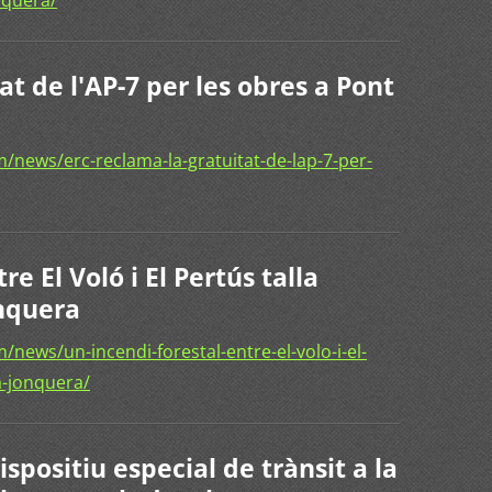
at de l'AP-7 per les obres a Pont
news/erc-reclama-la-gratuitat-de-lap-7-per-
re El Voló i El Pertús talla
onquera
news/un-incendi-forestal-entre-el-volo-i-el-
la-jonquera/
spositiu especial de trànsit a la