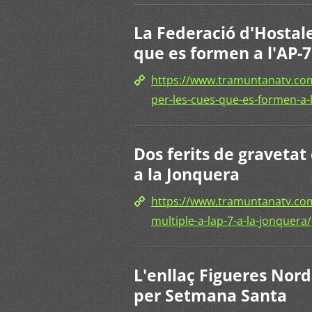
La Federació d'Hostaler
que es formen a l'AP-7
https://www.tramuntanatv.com/
per-les-cues-que-es-formen-a-
Dos ferits de gravetat
a la Jonquera
https://www.tramuntanatv.com
multiple-a-lap-7-a-la-jonquera/
L'enllaç Figueres Nord
per Setmana Santa