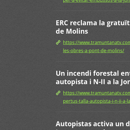
ERC reclama la gratuït
de Molins
https://www.tramuntanatv.com/
les-obres-a-pont-de-molins/
Un incendi forestal ent
autopista i N-II a la J
https://www.tramuntanatv.com/
pertus-talla-autopista-i-n-ii-a-
Autopistas activa un di