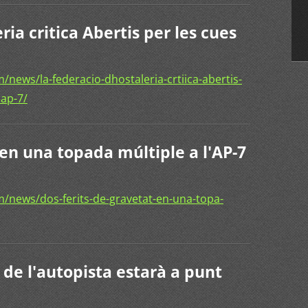
ia critica Abertis per les cues
news/la-federacio-dhostaleria-crtiica-abertis-
lap-7/
 en una topada múltiple a l'AP-7
/news/dos-ferits-de-gravetat-en-una-topa-
 de l'autopista estarà a punt