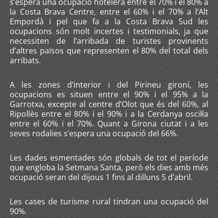
s’espera una ocupació hotelera entre el 70% i el 80% a
la Costa Brava Centre, entre el 60% i el 70% a l’Alt
Empordà i pel que fa a la Costa Brava Sud les
ocupacions són molt incertes i testimonials, ja que
necessiten de l’arribada de turistes provinents
d’altres països que representen el 80% del total dels
arribats.
A les zones d’interior i del Pirineu gironí, les
ocupacions es situen entre el 90% i el 95% a la
Garrotxa, excepte al centre d’Olot que és del 60%, al
Ripollès entre el 80% i el 90% i a la Cerdanya oscil·la
entre el 60% i el 70%. Quant a Girona ciutat i a les
seves rodalies s’espera una ocupació del 66%.
Les dades esmentades són globals de tot el període
que engloba la Setmana Santa, però els dies amb més
ocupació seran del dijous 1 fins al dilluns 5 d’abril.
Les cases de turisme rural tindran una ocupació del
90%.