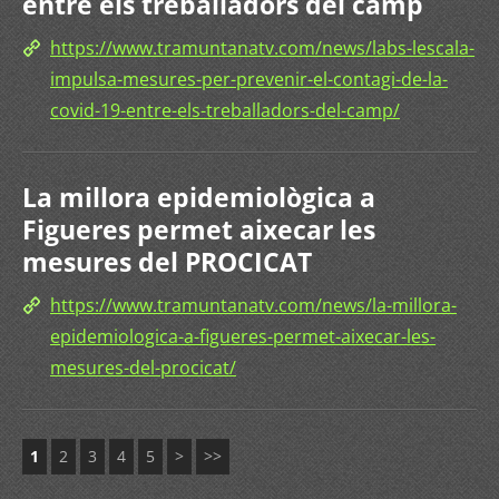
entre els treballadors del camp
https://www.tramuntanatv.com/news/labs-lescala-
impulsa-mesures-per-prevenir-el-contagi-de-la-
covid-19-entre-els-treballadors-del-camp/
La millora epidemiològica a
Figueres permet aixecar les
mesures del PROCICAT
https://www.tramuntanatv.com/news/la-millora-
epidemiologica-a-figueres-permet-aixecar-les-
mesures-del-procicat/
1
2
3
4
5
>
>>