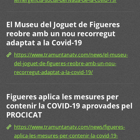
lemergencia-social-derivada-de-la-covid-19/
El Museu del Joguet de Figueres
reobre amb un nou recorregut
adaptat a la Covid-19
https://www.tramuntanatv.com/news/el-museu-
del-joguet-de-figueres-reobre-amb-un-nou-
recorregut-adaptat-a-la-covid-19/
Figueres aplica les mesures per
contenir la COVID-19 aprovades pel
PROCICAT
https://www.tramuntanatv.com/news/figueres-
aplica-les-mesures-per-contenir-la-covid-19-