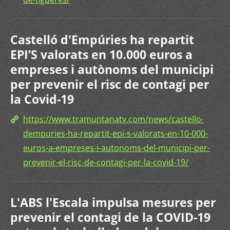
Castelló d'Empúries ha repartit
EPI’S valorats en 10.000 euros a
empreses i autònoms del municipi
per prevenir el risc de contagi per
la Covid-19
https://www.tramuntanatv.com/news/castello-
dempuries-ha-repartit-epi-s-valorats-en-10-000-
euros-a-empreses-i-autonoms-del-municipi-per-
prevenir-el-risc-de-contagi-per-la-covid-19/
L'ABS l'Escala impulsa mesures per
prevenir el contagi de la COVID-19