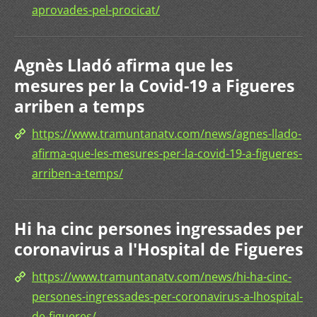
aprovades-pel-procicat/
Agnès Lladó afirma que les
mesures per la Covid-19 a Figueres
arriben a temps
https://www.tramuntanatv.com/news/agnes-llado-
afirma-que-les-mesures-per-la-covid-19-a-figueres-
arriben-a-temps/
Hi ha cinc persones ingressades per
coronavirus a l'Hospital de Figueres
https://www.tramuntanatv.com/news/hi-ha-cinc-
persones-ingressades-per-coronavirus-a-lhospital-
de-figueres/