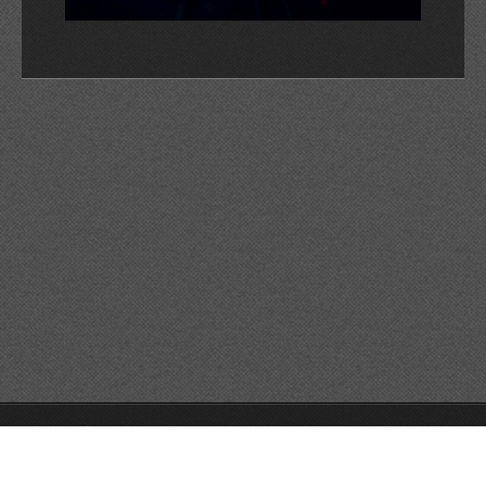
© 2026 Reservats tots els drets
Queda prohibida la
reproducció dels continguts sense autorització expressa. Article
32.1, paràgraf segon, Llei 23/2006 de la Propietat intel·lectual