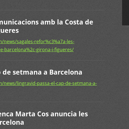
omunicacions amb la Costa de
gueres
m/news/sagales-refor%c3%a7a-les-
e-barcelona%2c-girona-i-figueres/
ap de setmana a Barcelona
/news/lingravid-passa-el-cap-de-setmana-a-
renca Marta Cos anuncia les
arcelona