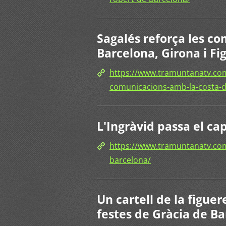
Sagalés reforça les c
Barcelona, Girona i Fi
https://www.tramuntanatv.co
comunicacions-amb-la-costa-d
L'Ingràvid passa el c
https://www.tramuntanatv.com
barcelona/
Un cartell de la figue
festes de Gràcia de B