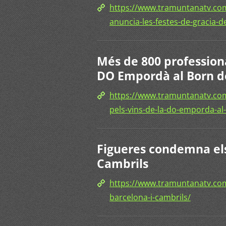
https://www.tramuntanatv.com
anuncia-les-festes-de-gracia-d
Més de 800 professiona
DO Empordà al Born d
https://www.tramuntanatv.co
pels-vins-de-la-do-emporda-al
Figueres condemna els
Cambrils
https://www.tramuntanatv.co
barcelona-i-cambrils/