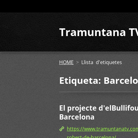
Tramuntana T
HOME
>
Llista d'etiquetes
Etiqueta: Barcel
El projecte d'elBullif
Barcelona
https://www.tramuntanatv.com/
robert-de-barcelona/