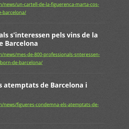
/news/un-cartell-de-la-figuerenca-marta-cos-
e-barcelona/
ls s'interessen pels vins de la
e Barcelona
m/news/mes-de-800-professionals-snteressen-
-born-de-barcelona/
 atemptats de Barcelona i
m/news/figueres-condemna-els-atemptats-de-