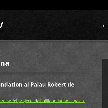
V
H
ona
oundation al Palau Robert de
news/el-projecte-delbullifoundation-al-palau-