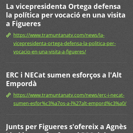
La vicepresidenta Ortega defensa
la política per vocació en una visita
a Figueres
https://www.tramuntanatv.com/news/la-
vicepresidenta-ortega-defensa-la-politica-per-
vocacio-en-una-visita-a-figueres/
ERC i NECat sumen esforços a l'Alt
Empordà
https://www.tramuntanatv.com/news/erc-i-necat-
sumen-esfor%c3%a7os-a-l%27alt-empord%c3%a0/
Junts per Figueres s'ofereix a Agnès