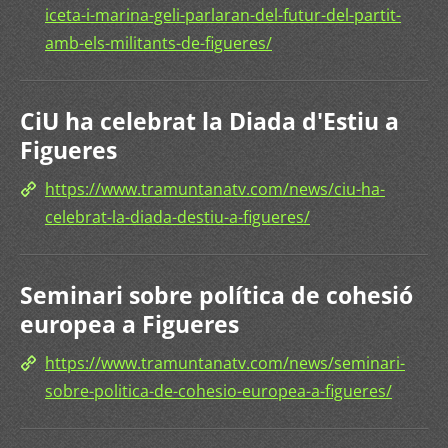
iceta-i-marina-geli-parlaran-del-futur-del-partit-
amb-els-militants-de-figueres/
CiU ha celebrat la Diada d'Estiu a
Figueres
https://www.tramuntanatv.com/news/ciu-ha-
celebrat-la-diada-destiu-a-figueres/
Seminari sobre política de cohesió
europea a Figueres
https://www.tramuntanatv.com/news/seminari-
sobre-politica-de-cohesio-europea-a-figueres/