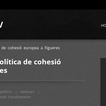
V
H
a de cohesió europea a Figueres
olítica de cohesió
es
política
|
seminari
|
atalà Transfronterer