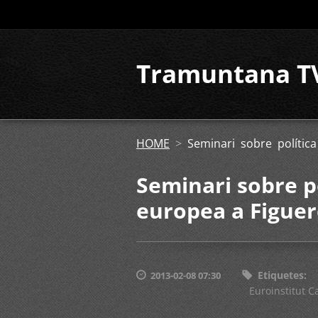
Tramuntana T
HOME
>
Seminari sobre polític
Seminari sobre p
europea a Figuer
Etiquetes
:
2013-02-08 07:30
Euroinstitut C