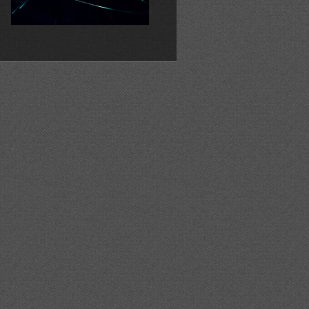
s%20de%20suport%20pels%20llums%20nadalencs%20que%2