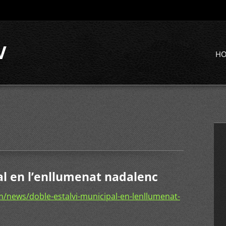
V
H
al en l’enllumenat nadalenc
/news/doble-estalvi-municipal-en-lenllumenat-