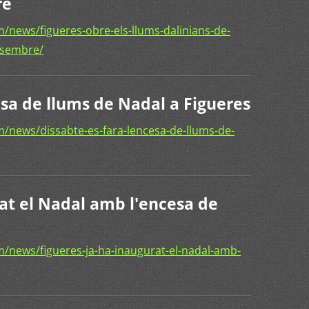
re
news/figueres-obre-els-llums-dalinians-de-
esembre/
esa de llums de Nadal a Figueres
/news/dissabte-es-fara-lencesa-de-llums-de-
rat el Nadal amb l'encesa de
/news/figueres-ja-ha-inaugurat-el-nadal-amb-