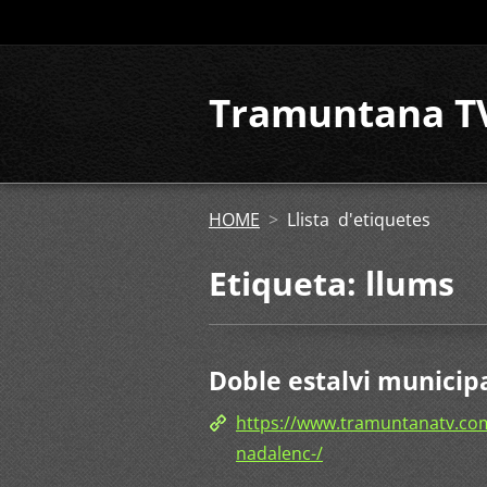
Tramuntana T
HOME
>
Llista d'etiquetes
Etiqueta: llums
Doble estalvi municip
https://www.tramuntanatv.com
nadalenc-/