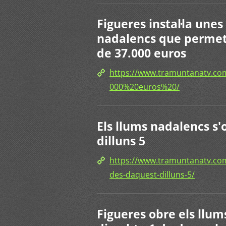
Figueres instal·la une
nadalencs que permet
de 37.000 euros
https://www.tramuntanatv.
000%20euros%20/
Els llums nadalencs s'
dilluns 5
https://www.tramuntanatv.com
des-daquest-dilluns-5/
Figueres obre els llum