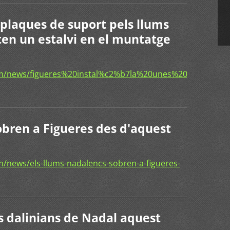
s plaques de suport pels llums
en un estalvi en el muntatge
com/news/figueres%20instal%c2%b7la%20unes%20plaque
obren a Figueres des d'aquest
/news/els-llums-nadalencs-sobren-a-figueres-
s dalinians de Nadal aquest