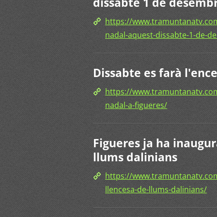
dissabte 1 de desemb
https://www.tramuntanatv.com/
nadal-aquest-dissabte-1-de-d
Dissabte es farà l'enc
https://www.tramuntanatv.com
nadal-a-figueres/
Figueres ja ha inaugu
llums dalinians
https://www.tramuntanatv.com
llencesa-de-llums-dalinians/