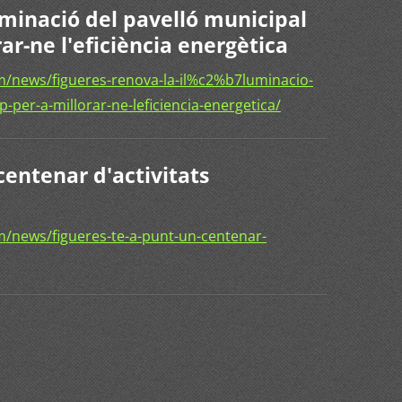
luminació del pavelló municipal
ar-ne l'eficiència energètica
/news/figueres-renova-la-il%c2%b7luminacio-
p-per-a-millorar-ne-leficiencia-energetica/
centenar d'activitats
/news/figueres-te-a-punt-un-centenar-