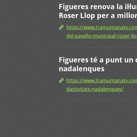
Figueres renova la il·
Roser Llop per a millor
https://www.tramuntanatv.com
del-pavello-municipal-roser-llo
Figueres té a punt un 
nadalenques
https://www.tramuntanatv.com
dactivitats-nadalenques/