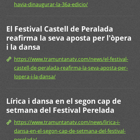
havia-dinaugurar-la-36a-edicio/
El Festival Castell de Peralada
reafirma la seva aposta per l'òpera
i la dansa
https://www.tramuntanatv.com/news/el-festival-
castell-de-peralada-reafirma-la-seva-aposta-per-
lopera-i-la-dansa/
Lírica i dansa en el segon cap de
setmana del Festival Perelada
https://www.tramuntanatv.com/news/lirica-i-
dansa-en-el-segon-cap-de-setmana-del-festival-
perelada/