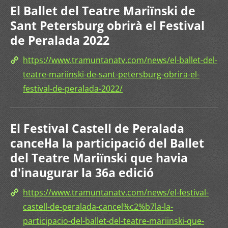
El Ballet del Teatre Mariïnski de
Sant Petersburg obrirà el Festival
de Peralada 2022
https://www.tramuntanatv.com/news/el-ballet-del-
teatre-mariinski-de-sant-petersburg-obrira-el-
festival-de-peralada-2022/
El Festival Castell de Peralada
cancel·la la participació del Ballet
del Teatre Mariïnski que havia
d'inaugurar la 36a edició
https://www.tramuntanatv.com/news/el-festival-
castell-de-peralada-cancel%c2%b7la-la-
participacio-del-ballet-del-teatre-mariinski-que-