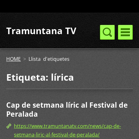
Tramuntana TV
HOME
>
Llista d'etiquetes
Etiqueta: lírica
Cap de setmana líric al Festival de
Peralada
https://www.tramuntanatv.com/news/cap-de-
setmana-liric-al-festival-de-peralada/