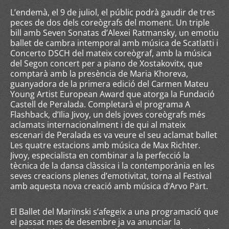
L’endemà, el 9 de juliol, el públic podrà gaudir de tres
peces de dos dels coreògrafs del moment. Un triple
bill amb Seven Sonatas d’Alexei Ratmansky, un emotiu
ballet de cambra intemporal amb música de Scatlatti i
Concerto DSCH del mateix coreògraf, amb la música
del Segon concert per a piano de Xostakovitx, que
comptarà amb la presència de Maria Khoreva,
guanyadora de la primera edició del Carmen Mateu
Young Artist European Award que atorga la Fundació
Castell de Peralada. Completarà el programa A
Flashback, d’Ilia Jivoy, un dels joves coreògrafs més
aclamats internacionalment i de qui al mateix
escenari de Peralada es va veure el seu aclamat ballet
Les quatre estacions amb música de Max Richter.
Jivoy, especialista en combinar a la perfecció la
tècnica de la dansa clàssica i la contemporània en les
seves creacions plenes d’emotivitat, torna al Festival
amb aquesta nova creació amb música d’Arvo Pärt.
El Ballet del Mariïnski s’afegeix a una programació que
el passat mes de desembre ja va anunciar la