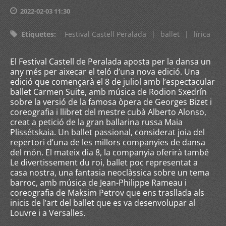
2022-02-03 11:30
Etiquetes
:
Festival Castell Peralada
|
ballet
|
lírica
El Festival Castell de Peralada aposta per la dansa un
any més per aixecar el teló d’una nova edició. Una
edició que començarà el 8 de juliol amb l’espectacular
ballet Carmen Suite, amb música de Rodion Sxedrín
sobre la versió de la famosa òpera de Georges Bizet i
coreografia i llibret del mestre cubà Alberto Alonso,
creat a petició de la gran ballarina russa Maia
Plissétskaia. Un ballet passional, considerat joia del
repertori d’una de les millors companyies de dansa
del món. El mateix dia 8, la companyia oferirà també
Le divertissement du roi, ballet poc representat a
casa nostra, una fantasia neoclàssica sobre un tema
barroc, amb música de Jean-Philippe Rameau i
coreografia de Maksim Petrov que ens trasllada als
inicis de l’art del ballet que es va desenvolupar al
Louvre i a Versalles.