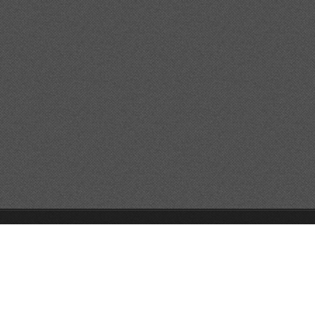
© 2026 Reservats tots els drets
Queda prohibida la
reproducció dels continguts sense autorització expressa. Article
32.1, paràgraf segon, Llei 23/2006 de la Propietat intel·lectual