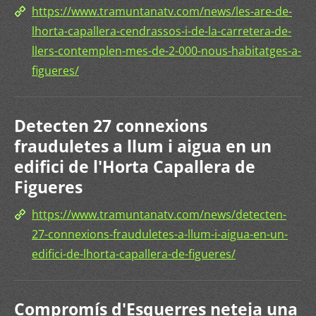
https://www.tramuntanatv.com/news/les-are-de-
lhorta-capallera-cendrassos-i-de-la-carretera-de-
llers-contemplen-mes-de-2-000-nous-habitatges-a-
figueres/
Detecten 27 connexions
frauduletes a llum i aigua en un
edifici de l'Horta Capallera de
Figueres
https://www.tramuntanatv.com/news/detecten-
27-connexions-frauduletes-a-llum-i-aigua-en-un-
edifici-de-lhorta-capallera-de-figueres/
Compromís d'Esquerres neteja una