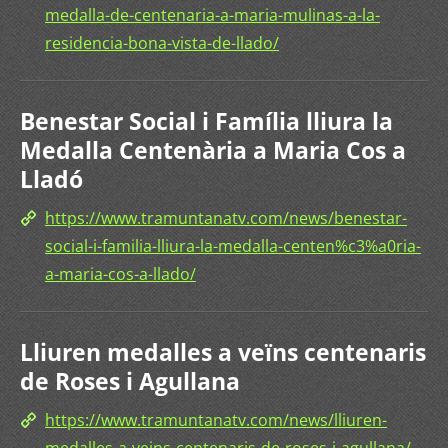
medalla-de-centenaria-a-maria-mulinas-a-la-
residencia-bona-vista-de-llado/
Benestar Social i Família lliura la
Medalla Centenària a Maria Cos a
Lladó
https://www.tramuntanatv.com/news/benestar-
social-i-familia-lliura-la-medalla-centen%c3%a0ria-
a-maria-cos-a-llado/
Lliuren medalles a veïns centenaris
de Roses i Agullana
https://www.tramuntanatv.com/news/lliuren-