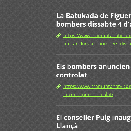
La Batukada de Figuere
bombers dissabte 4 d'
https://www.tramuntanatv.com
portar-flors-als-bombers-dissa
Els bombers anuncien 
controlat
https://www.tramuntanatv.co
lincendi-per-controlat/
El conseller Puig inau
Llançà