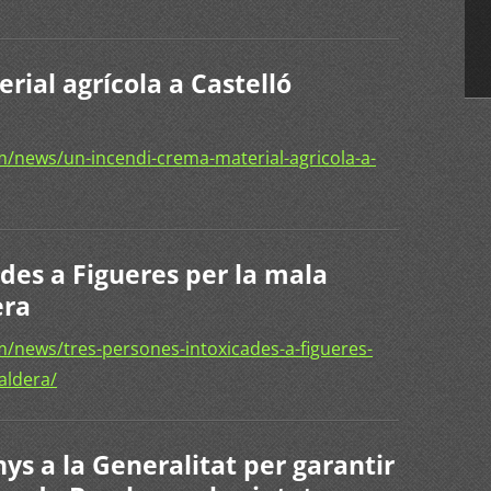
ial agrícola a Castelló
/news/un-incendi-crema-material-agricola-a-
des a Figueres per la mala
era
/news/tres-persones-intoxicades-a-figueres-
aldera/
nys a la Generalitat per garantir