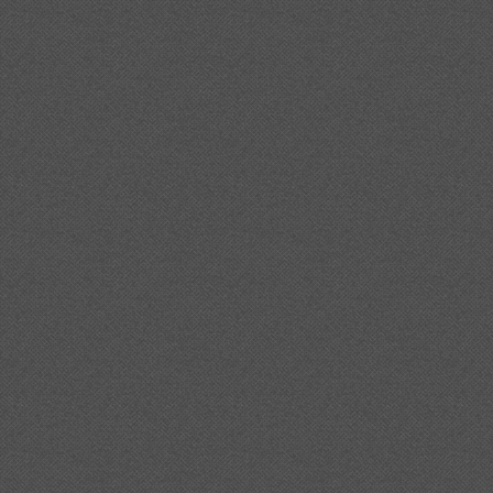
neralitat%20per%20garantir%20la%20perman%c3%a8ncia
%20a%20l%27alt%20empord%c3%a0/