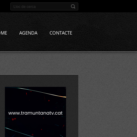
OME
AGENDA
CONTACTE
a%20la%20n-