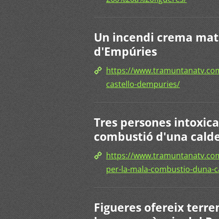
Un incendi crema mater
d'Empúries
https://www.tramuntanatv.com
castello-dempuries/
Tres persones intoxica
combustió d'una cald
https://www.tramuntanatv.com
per-la-mala-combustio-duna-c
Figueres ofereix terre