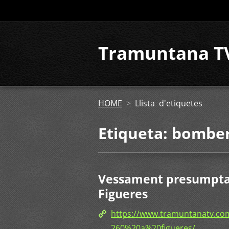
Tramuntana T
HOME
>
Llista d'etiquetes
Etiqueta: bombe
Vessament presumptam
Figueres
https://www.tramuntanatv.
260%20a%20figueres/