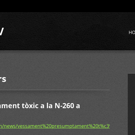
V
H
rs
ent tòxic a la N-260 a
com/news/vessament%20presumptament%20t%c3%b2xic%20