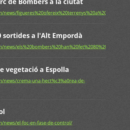
rc de Bombers a la ciutat
om/news/figueres%20ofereix%20terrenys%20a%20la%20ge
 sortides a l'Alt Empordà
com/news/els%20bombers%20han%20fet%2080%20sortides
 vegetació a Espolla
om/news/crema-una-hect%c3%a0rea-de-
ol
/news/el-foc-en-fase-de-control/