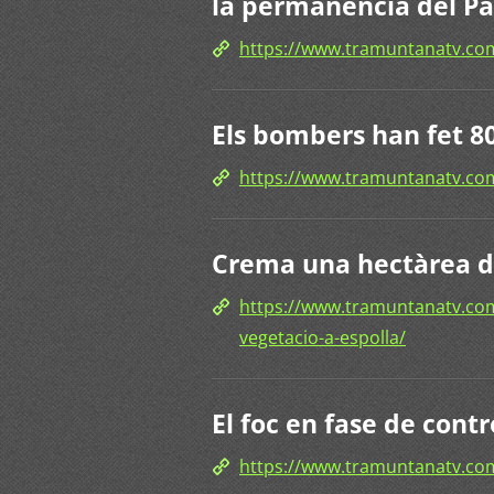
la permanència del Pa
https://www.tramuntanatv.c
Els bombers han fet 80
https://www.tramuntanatv.
Crema una hectàrea de
https://www.tramuntanatv.c
vegetacio-a-espolla/
El foc en fase de contr
https://www.tramuntanatv.com