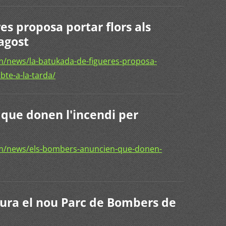
s proposa portar flors als
agost
/news/la-batukada-de-figueres-proposa-
bte-a-la-tarda/
que donen l'incendi per
m/news/els-bombers-anuncien-que-donen-
gura el nou Parc de Bombers de