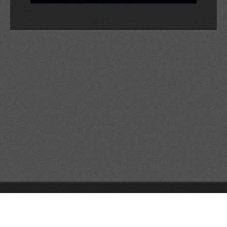
© 2026 Reservats tots els drets
Queda prohibida la
reproducció dels continguts sense autorització expressa. Article
32.1, paràgraf segon, Llei 23/2006 de la Propietat intel·lectual