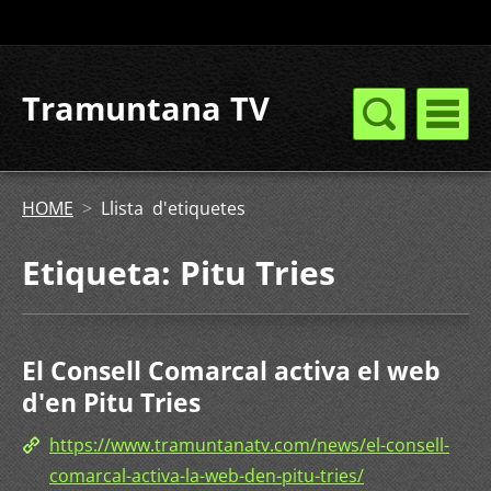
Tramuntana TV
HOME
>
Llista d'etiquetes
Etiqueta: Pitu Tries
El Consell Comarcal activa el web
d'en Pitu Tries
https://www.tramuntanatv.com/news/el-consell-
comarcal-activa-la-web-den-pitu-tries/