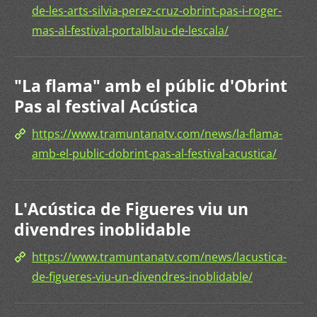
de-les-arts-silvia-perez-cruz-obrint-pas-i-roger-
mas-al-festival-portalblau-de-lescala/
"La flama" amb el públic d'Obrint
Pas al festival Acústica
https://www.tramuntanatv.com/news/la-flama-
amb-el-public-dobrint-pas-al-festival-acustica/
L'Acústica de Figueres viu un
divendres inoblidable
https://www.tramuntanatv.com/news/lacustica-
de-figueres-viu-un-divendres-inoblidable/