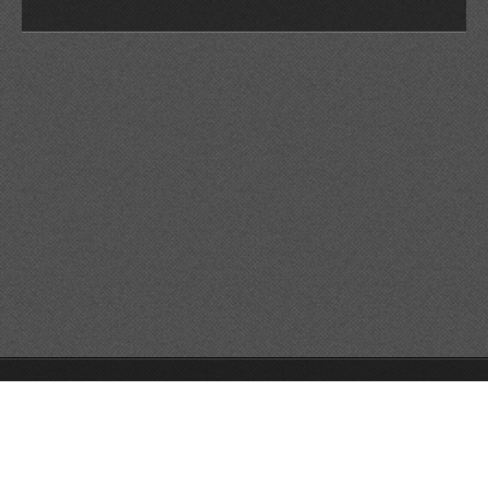
© 2026 Reservats tots els drets
Queda prohibida la
reproducció dels continguts sense autorització expressa. Article
32.1, paràgraf segon, Llei 23/2006 de la Propietat intel·lectual