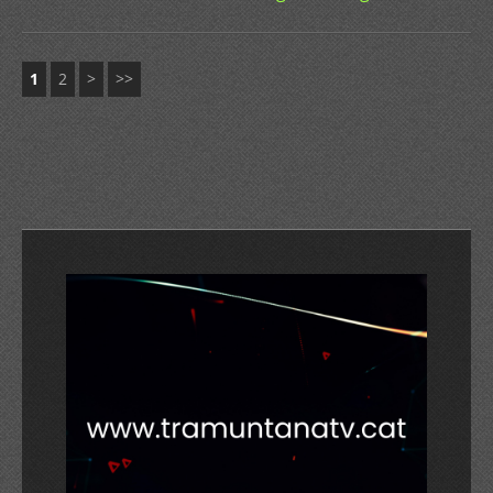
1
2
>
>>