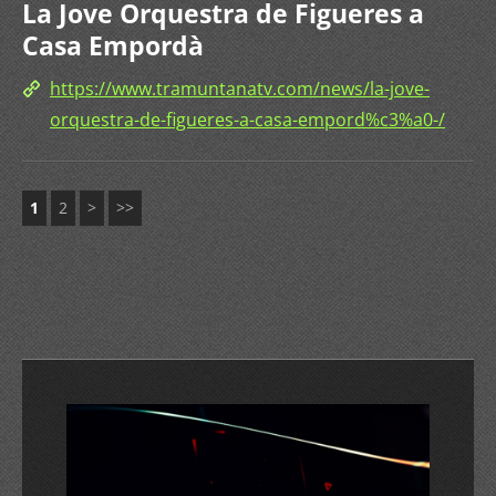
La Jove Orquestra de Figueres a
Casa Empordà
https://www.tramuntanatv.com/news/la-jove-
orquestra-de-figueres-a-casa-empord%c3%a0-/
1
2
>
>>