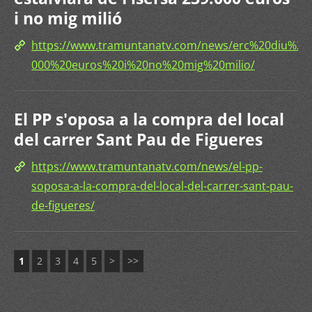
i no mig milió
https://www.tramuntanatv.com/news/erc%20diu%2
000%20euros%20i%20no%20mig%20milio/
El PP s'oposa a la compra del local
del carrer Sant Pau de Figueres
https://www.tramuntanatv.com/news/el-pp-
soposa-a-la-compra-del-local-del-carrer-sant-pau-
de-figueres/
1
2
3
4
5
>
>>