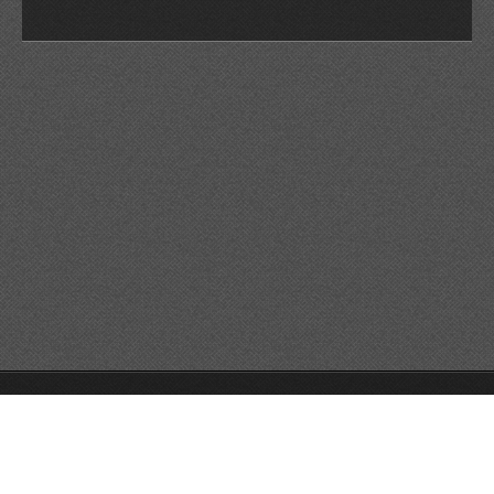
© 2026 Reservats tots els drets
Queda prohibida la
reproducció dels continguts sense autorització expressa. Article
32.1, paràgraf segon, Llei 23/2006 de la Propietat intel·lectual