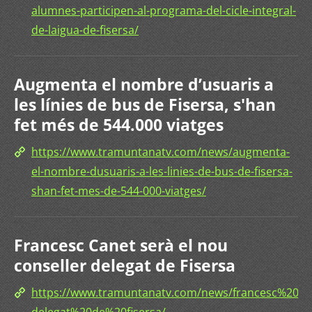
alumnes-participen-al-programa-del-cicle-integral-
de-laigua-de-fisersa/
Augmenta el nombre d’usuaris a
les línies de bus de Fisersa, s'han
fet més de 544.000 viatges
https://www.tramuntanatv.com/news/augmenta-
el-nombre-dusuaris-a-les-linies-de-bus-de-fisersa-
shan-fet-mes-de-544-000-viatges/
Francesc Canet serà el nou
conseller delegat de Fisersa
https://www.tramuntanatv.com/news/francesc%20c