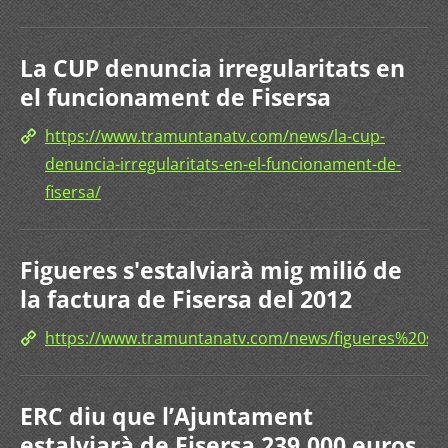
La CUP denuncia irregularitats en
el funcionament de Fisersa
https://www.tramuntanatv.com/news/la-cup-
denuncia-irregularitats-en-el-funcionament-de-
fisersa/
Figueres s'estalviarà mig milió de
la factura de Fisersa del 2012
https://www.tramuntanatv.com/news/figueres%20s
ERC diu que l’Ajuntament
estalviarà de Fisersa 239.000 euros