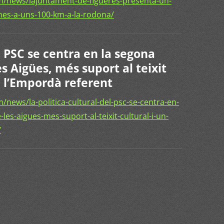
/news/lajuntament-de-figueres-presenta-un-
ones-a-uns-100-km-a-la-rodona/
l PSC se centra en la segona
es Aigües, més suport al teixit
e l’Empordà referent
news/la-politica-cultural-del-psc-se-centra-en-
-les-aigues-mes-suport-al-teixit-cultural-i-un-
/