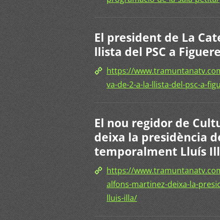
El president de La Cat
llista del PSC a Figuer
https://www.tramuntanatv.com/
va-de-2-a-la-llista-del-psc-a-fig
El nou regidor de Cult
deixa la presidència 
temporalment Lluís Il
https://www.tramuntanatv.com
alfons-martinez-deixa-la-pres
lluis-illa/