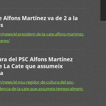
e Alfons Martínez va de 2 a la
es
news/el-president-de-la-cate-alfons-martinez-
ueres/
ura del PSC Alfons Martínez
de La Cate que assumeix
la
/news/el-nou-regidor-de-cultura-del-psc-
idencia-de-la-cate-que-assumeix-temporalment-