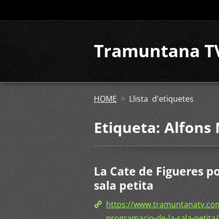
Tramuntana T
HOME
>
Llista d'etiquetes
Etiqueta: Alfons
La Cate de Figueres p
sala petita
https://www.tramuntanatv.com/
programacio-de-la-sala-petita/