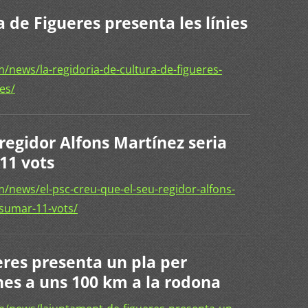
a de Figueres presenta les línies
news/la-regidoria-de-cultura-de-figueres-
es/
 regidor Alfons Martínez seria
11 vots
news/el-psc-creu-que-el-seu-regidor-alfons-
-sumar-11-vots/
res presenta un pla per
nes a uns 100 km a la rodona