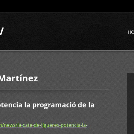
V
H
 Martínez
otencia la programació de la
news/la-cate-de-figueres-potencia-la-