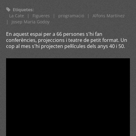
Etiquetes
:
La Cate
|
Figueres
|
programació
|
Alfons Martínez
|
Josep Maria Godoy
En aquest espai per a 66 persones s'hi fan
conferències, projeccions i teatre de petit format. Un
cop al mes s'hi projecten pel·lícules dels anys 40 i 50.