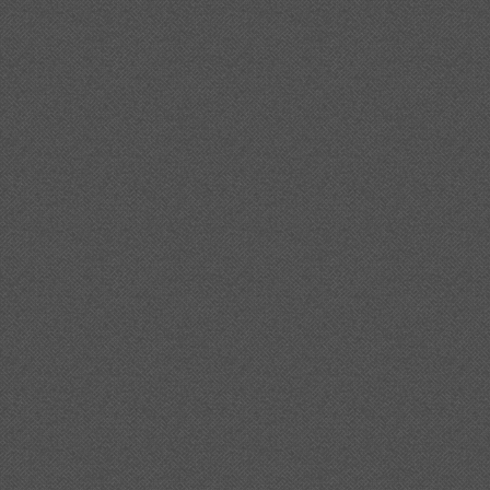
0de%2030%20concerts%20a%20figueres%20/
%20de%20tarda-