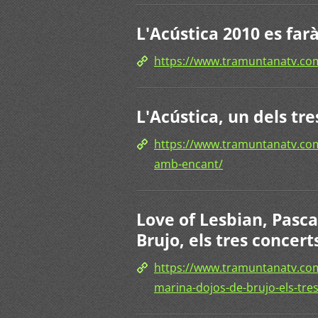
L'Acústica 2010 es farà
https://www.tramuntanatv.
L'Acústica, un dels tr
https://www.tramuntanatv.com/
amb-encant/
Love of Lesbian, Pasc
Brujo, els tres concer
https://www.tramuntanatv.com
marina-dojos-de-brujo-els-tre