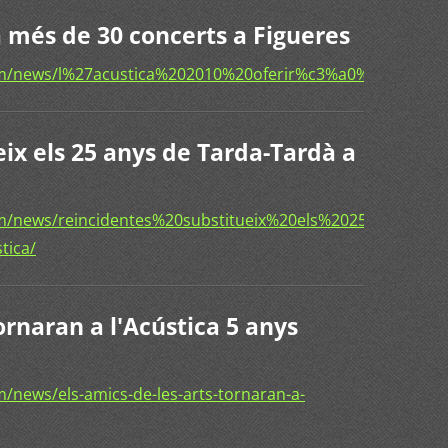
à més de 30 concerts a Figueres
com/news/l%27acustica%202010%20oferir%c3%a0%20mes%2
ix els 25 anys de Tarda-Tardà a
om/news/reincidentes%20substitueix%20els%2025%20anys
tica/
ornaran a l'Acústica 5 anys
/news/els-amics-de-les-arts-tornaran-a-