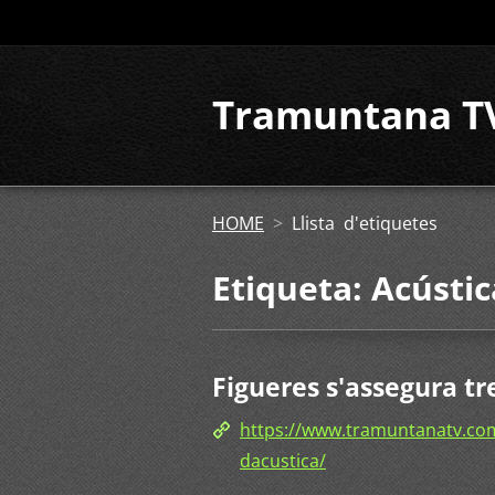
Tramuntana T
HOME
>
Llista d'etiquetes
Etiqueta: Acústic
Figueres s'assegura tr
https://www.tramuntanatv.com
dacustica/