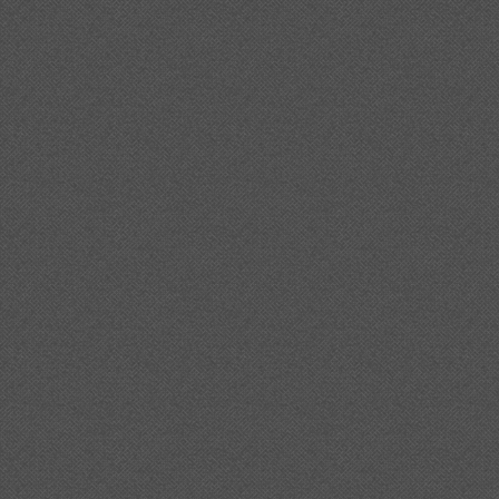
%20d%27acustica/