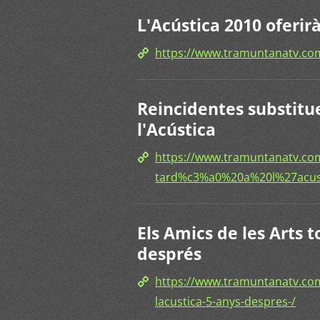
L'Acústica 2010 oferir
https://www.tramuntanatv.
Reincidentes substitue
l'Acústica
https://www.tramuntanatv.c
tard%c3%a0%20a%20l%27acus
Els Amics de les Arts t
després
https://www.tramuntanatv.com
lacustica-5-anys-despres-/