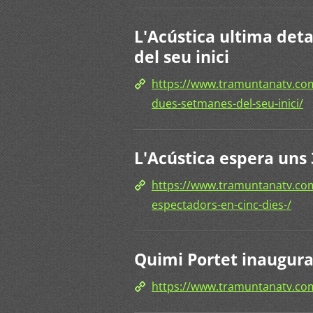
L'Acústica ultima det
del seu inici
https://www.tramuntanatv.com
dues-setmanes-del-seu-inici/
L'Acústica espera uns 
https://www.tramuntanatv.com
espectadors-en-cinc-dies-/
Quimi Portet inaugurar
https://www.tramuntanatv.c