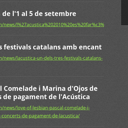
 de l'1 al 5 de setembre
com/news/l%27acustica%202010%20es%20far%c3%a0%20de
es festivals catalans amb encant
news/lacustica-un-dels-tres-festivals-catalans-
al Comelade i Marina d'Ojos de
ts de pagament de l'Acústica
/news/love-of-lesbian-pascal-comelade-i-
s-concerts-de-pagament-de-lacustica/