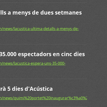
alls a menys de dues setmanes
/news/lacustica-ultima-detalls-a-menys-de-
35.000 espectadors en cinc dies
/news/lacustica-espera-uns-35-000-
à 5 dies d'Acústica
om/news/quimi%20portet%20inaugurar%c3%a0%205%20dies