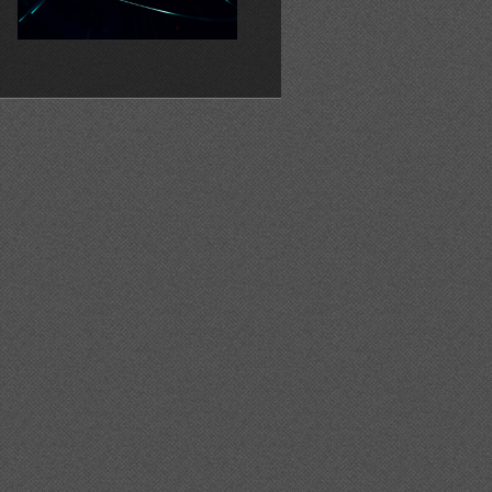
%20l%271%20al%205%20de%20setembre/