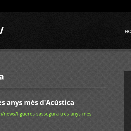
V
H
a
es anys més d'Acústica
/news/figueres-sassegura-tres-anys-mes-