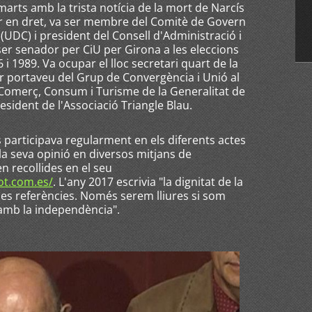
arts amb la trista notícia de la mort de Narcís
or en dret, va ser membre del Comitè de Govern
UDC) i president del Consell d'Administració i
 ser senador per CiU per Girona a les eleccions
i 1989. Va ocupar el lloc secretari quart de la
er portaveu del Grup de Convergència i Unió al
 Comerç, Consum i Turisme de la Generalitat de
esident de l'Associació Triangle Blau.
es participava regularment en els diferents actes
 la seva opinió en diversos mitjans de
n recollides en el seu
pot.com.es/
. L'any 2017 escrivia "la dignitat de la
 les referències. Només serem lliures si som
 amb la independència".