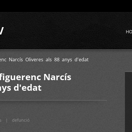
V
H
enc Narcís Oliveres als 88 anys d'edat
figuerenc Narcís
nys d'edat
s
|
defunció