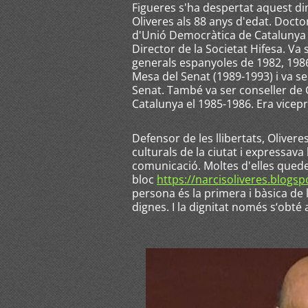
Figueres s'ha despertat aquest dim
Oliveres als 88 anys d'edat. Doct
d'Unió Democràtica de Catalunya (
Director de la Societat Hifesa. Va
generals espanyoles de 1982, 1986 
Mesa del Senat (1989-1993) i va s
Senat. També va ser conseller de
Catalunya el 1985-1986. Era vicepr
Defensor de les llibertats, Oliver
culturals de la ciutat i expressava
comunicació. Moltes d'elles quede
bloc
https://narcisoliveres.blogs
persona és la primera i bàsica de
dignes. I la dignitat només s‘obté