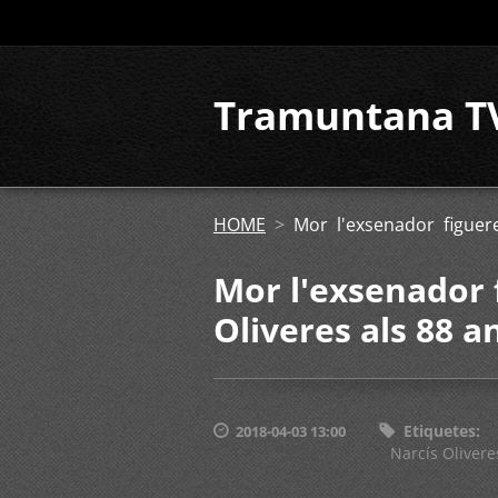
Tramuntana T
HOME
>
Mor l'exsenador figuer
Mor l'exsenador 
Oliveres als 88 a
Etiquetes
:
2018-04-03 13:00
Narcís Olivere