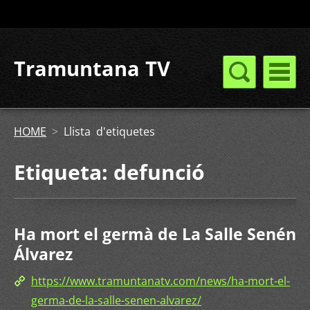
Tramuntana TV
HOME
>
Llista d'etiquetes
Etiqueta: defunció
Ha mort el germà de La Salle Senén
Álvarez
https://www.tramuntanatv.com/news/ha-mort-el-
germa-de-la-salle-senen-alvarez/