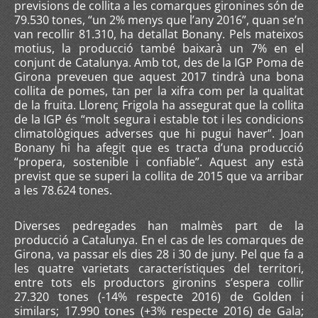
previsions de collita a les comarques gironines són de
79.530 tones, “un 2% menys que l’any 2016”, quan se’n
van recollir 81.310, ha detallat Bonany. Pels mateixos
motius, la producció també baixarà un 7% en el
conjunt de Catalunya. Amb tot, des de la IGP Poma de
Girona preveuen que aquest 2017 tindrà una bona
collita de pomes, tan per la xifra com per la qualitat
de la fruita. Llorenç Frigola ha assegurat que la collita
de la IGP és “molt segura i estable tot i les condicions
climatològiques adverses que hi pugui haver”. Joan
Bonany hi ha afegit que es tracta d’una producció
“propera, sostenible i confiable”. Aquest any està
previst que se superi la collita de 2015 que va arribar
a les 78.624 tones.
Diverses pedregades han malmès part de la
producció a Catalunya. En el cas de les comarques de
Girona, va passar els dies 28 i 30 de juny. Pel que fa a
les quatre varietats característiques del territori,
entre tots els productors gironins s’espera collir
27.320 tones (-14% respecte 2016) de Golden i
similars; 17.990 tones (+3% respecte 2016) de Gala;