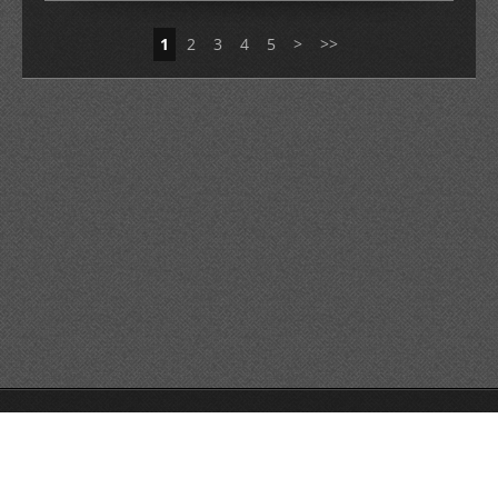
1
2
3
4
5
>
>>
© 2026 Reservats tots els drets
Queda prohibida la
reproducció dels continguts sense autorització expressa. Article
32.1, paràgraf segon, Llei 23/2006 de la Propietat intel·lectual