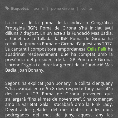
Etiquetes
:
poma
|
poma Girona
|
collita
La collita de la poma de la Indicació Geogràfica
Protegida (IGP) Poma de Girona s’ha iniciat avui
dilluns 7 d’agost. En un acte a la Fundació Mas Badia,
a Canet de la Tallada, la IGP Poma de Girona ha
recollit la primera Poma de Girona d’aquest any 2017.
La cantant i compositora empordanesa
Cèlia Pallí
ha
apadrinat l’esdeveniment, que ha comptat amb la
presència del president de la IGP Poma de Girona,
Llorenç Frigola i el director-gerent de la Fundació Mas
Badia, Joan Bonany.
Segons ha explicat Joan Bonany, la collita d’enguany
“s’ha avançat entre 5 i 8 dies respecte l’any passat” i
des de la IGP Poma de Girona preveuen que
s’allargarà “fins el mes de novembre”. S’ha començat
amb la varietat Gala i s’acabarà amb la Pink Lady.
Degut a les gelades del mes d’abril i a les dues
pedregades del mes de juny, aquest any les