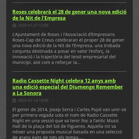
Roses celebrarà el 28 de gener una nova edició
de la Nit de l'Empresa
2026-01-27 12:00
L’Ajuntament de Roses i l’Associació d’Empresaris
Roses-Cap de Creus celebraran el proper 28 de gener
una nova edició de la Nit de l’Empresa, una trobada
conjunta destinada a posar en valor l’esforç, la
innovació i la trajectòria del teixit empresarial del
municipi, així com a reforçar la...
Radio Cassette Night celebra 12 anys amb
una edició especial del Diumenge Remember
a La Sonora
2026-01-14 18:00
El gener de 2014, Josep Serra i Carles Pujol van unir-se
per primera vegada sota el nom de Radio Cassette
Night en una sessió que va tenir lloc a l’antic Music
Hall de la plaça del Sol de Figueres. Aquella nit va
néixer una proposta musical basada en una selecció
de grans èxits de tots els temps,...