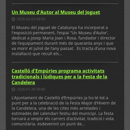
Un Museu d'Autor al Museu del Joguet
2026-02-03 09:00
El Museu del Joguet de Catalunya ha incorporat a
l'exposició permanent, l’espai “Un Museu d’Autor’,
dedicat a Josep Maria Joan i Rosa, fundador i director
de l’equipament durant més de quaranta anys i que
va morir el juliol de l’any passat. Es tracta d’una nova
instal·lació que recull els...
Castelló d'Empúries programa activitats
tradicionals i lúdiques per a la Festa de la
Candelera
2026-01-28 09:00
L’Ajuntament de Castelló d’Empúries ja ho té tot a
punt per a la celebració de la Festa Major d’Hivern de
la Candelera, una de les cites més arrelades i
estimades del calendari festiu del municipi. La festa
tornarà a omplir els carrers d’activitat, tradició i vida
comunitària, esdevenint un punt de...