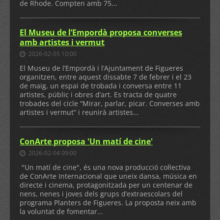
de Rhode. Compten amb 75...
El Museu de l’Empordà proposa converses
amb artistes i vermut
2026-02-05 10:00
El Museu de l’Empordà i l’Ajuntament de Figueres
organitzen, entre aquest dissabte 7 de febrer i el 23
de maig, un espai de trobada i conversa entre 11
artistes, públic i obres d’art. Es tracta de quatre
trobades del cicle “Mirar, parlar, picar. Converses amb
artistes i vermut” i reunirà artistes...
ConArte proposa 'Un matí de cine'
2026-02-04 09:00
"Un matí de cine", és una nova producció col·lectiva
de ConArte Internacional que uneix dansa, música en
directe i cinema, protagonitzada per un centenar de
nens, nenes i joves dels grups d’extraescolars del
programa Planters de Figueres. La proposta neix amb
la voluntat de fomentar...