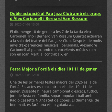
Doble actuació al Pau Jazz Club amb els grups
d'Àlex Carbonell i Bernard Van Rossum
2026-01-08 13:00
El diumenge 18 de gener a les 7 de la tarda Àlex
Carbonell Trio i Bernard Van Rossum Quartet actuaran
a la sala del teatre del Pau Jazz Club. Després de molts
anys d’experiències musicals i personals, Alexandre
Carbonell al piano, amb dos excel·lents músics com
són en Joan Martí al contrabaix, en...
Festa Major a Fortià els dies 10 i 11 de gener
2026-01-08 12:00
Una de les primeres festes majors del 2026 és la de
Fortià. Els actes es concentren els dies 10 i 11 de
gener. Dissabte hi haurà campionat d'escacs, futbol,
jocs de fusta en família, sopar popular i ball amb
Radio Cassette Night i Set de Copes. El diumenge, de
bon matí, es farà una visita guiada a...