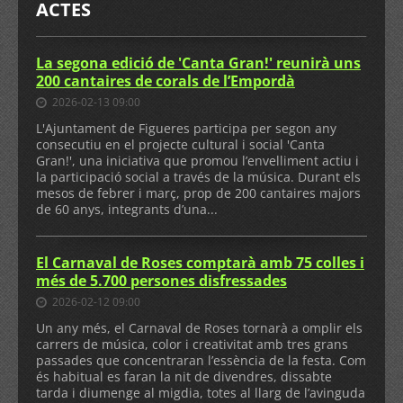
ACTES
La segona edició de 'Canta Gran!' reunirà uns
200 cantaires de corals de l’Empordà
2026-02-13 09:00
L'Ajuntament de Figueres participa per segon any
consecutiu en el projecte cultural i social 'Canta
Gran!', una iniciativa que promou l’envelliment actiu i
la participació social a través de la música. Durant els
mesos de febrer i març, prop de 200 cantaires majors
de 60 anys, integrants d’una...
El Carnaval de Roses comptarà amb 75 colles i
més de 5.700 persones disfressades
2026-02-12 09:00
Un any més, el Carnaval de Roses tornarà a omplir els
carrers de música, color i creativitat amb tres grans
passades que concentraran l’essència de la festa. Com
és habitual es faran la nit de divendres, dissabte
tarda i diumenge al migdia, totes al llarg de l’avinguda