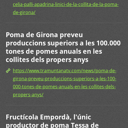
celia-palli-apadrina-linici-de-la-collita-de-la-poma-
de-girona/
Poma de Girona preveu
produccions superiors a les 100.000
tones de pomes anuals en les
collites dels propers anys
https://www.tramuntanatv.com/news/poma-de-
girona-preveu-produccions-superiors-a-les-100-
000-tones-de-pomes-anuals-en-les-collites-dels-
propers-anys/
Fructícola Empordà, l'únic
productor de poma Tessa de