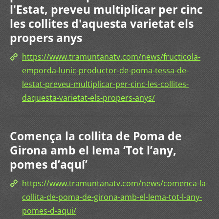
l'Estat, preveu multiplicar per cinc
les collites d'aquesta varietat els
propers anys
https://www.tramuntanatv.com/news/fructicola-
emporda-lunic-productor-de-poma-tessa-de-
lestat-preveu-multiplicar-per-cinc-les-collites-
daquesta-varietat-els-propers-anys/
Comença la collita de Poma de
Girona amb el lema ‘Tot l’any,
pomes d’aquí’
https://www.tramuntanatv.com/news/comenca-la-
collita-de-poma-de-girona-amb-el-lema-tot-l-any-
pomes-d-aqui/