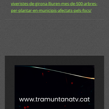
viveristes-de-girona-lliuren-mes-de-500-arbres-
per-plantar-en-municipis-afectats-pels-focs/