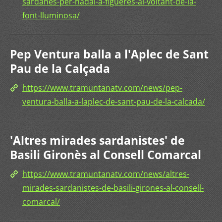
sardanes-per-nadal-a-figueres-al-voltant-de-la-
font-lluminosa/
Pep Ventura balla a l'Aplec de Sant
Pau de la Calçada
https://www.tramuntanatv.com/news/pep-
ventura-balla-a-laplec-de-sant-pau-de-la-calcada/
'Altres mirades sardanistes' de
Basili Gironès al Consell Comarcal
https://www.tramuntanatv.com/news/altres-
mirades-sardanistes-de-basili-girones-al-consell-
comarcal/