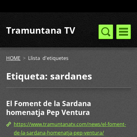
Tramuntana TV
HOME
>
Llista d'etiquetes
Etiqueta: sardanes
El Foment de la Sardana
homenatja Pep Ventura
https://www.tramuntanatv.com/news/el-foment-
de-la-sardana-homenatja-pep-ventura/