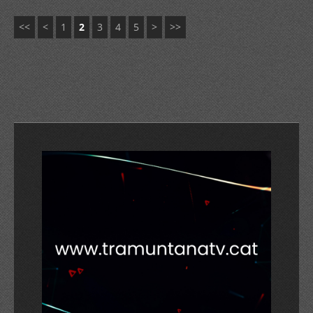
<<
<
1
2
3
4
5
>
>>