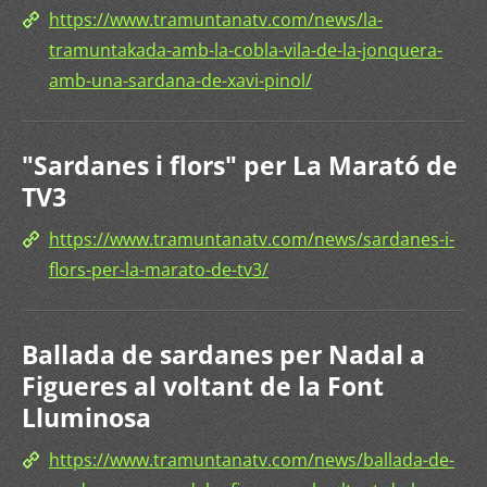
https://www.tramuntanatv.com/news/la-
tramuntakada-amb-la-cobla-vila-de-la-jonquera-
amb-una-sardana-de-xavi-pinol/
"Sardanes i flors" per La Marató de
TV3
https://www.tramuntanatv.com/news/sardanes-i-
flors-per-la-marato-de-tv3/
Ballada de sardanes per Nadal a
Figueres al voltant de la Font
Lluminosa
https://www.tramuntanatv.com/news/ballada-de-