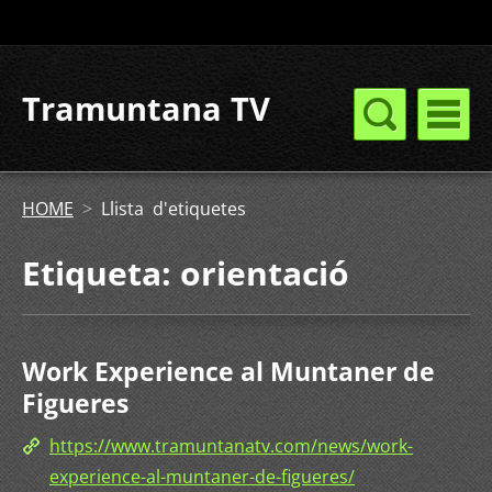
Tramuntana TV
HOME
>
Llista d'etiquetes
Etiqueta: orientació
Work Experience al Muntaner de
Figueres
https://www.tramuntanatv.com/news/work-
experience-al-muntaner-de-figueres/