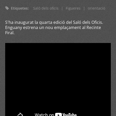
Etiquetes
:
Saló dels oficis
|
Figueres
|
orientació
S'ha inaugurat la quarta edició del Saló dels Oficis.
Enguany estrena un nou emplaçament al Recinte
Firal.