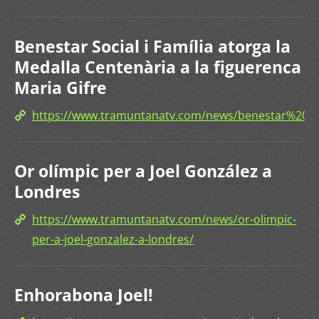
Benestar Social i Família atorga la
Medalla Centenària a la figuerenca
Maria Gifre
https://www.tramuntanatv.com/news/benestar%20s
Or olímpic per a Joel González a
Londres
https://www.tramuntanatv.com/news/or-olimpic-
per-a-joel-gonzalez-a-londres/
Enhorabona Joel!